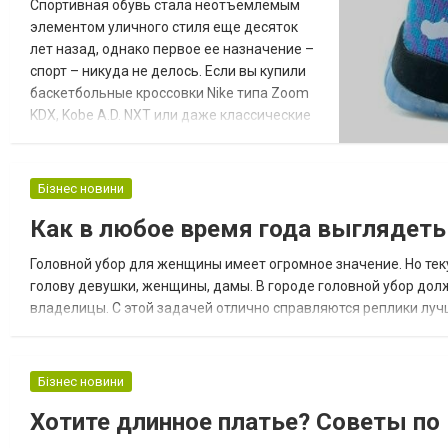
Спортивная обувь стала неотъемлемым
элементом уличного стиля еще десяток
лет назад, однако первое ее назначение –
спорт – никуда не делось. Если вы купили
баскетбольные кроссовки Nike типа Zoom
KDX, Kobe A.D. NXT или даже классические
джорданы, то очень важно обеспечить им
грамотный уход – в противном случае
обувь может не пережить и одного
Бізнес новини
игрового сезона. Оно вам надо?
Как в любое время года выглядеть
Особенности ухода за баскетбольными
кроссовками 1. Будь это Nike Zoom LeBron
Головной убор для женщины имеет огромное значение. Но тек
Soldier и...
голову девушки, женщины, дамы. В городе головной убор до
владелицы. С этой задачей отлично справляются реплики лу
Североатлантического альянса. Взятые за основу, они репли
Бізнес новини
Хотите длинное платье? Советы по