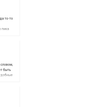
да то-то
о пика
 словом,
ет быть
 удобные