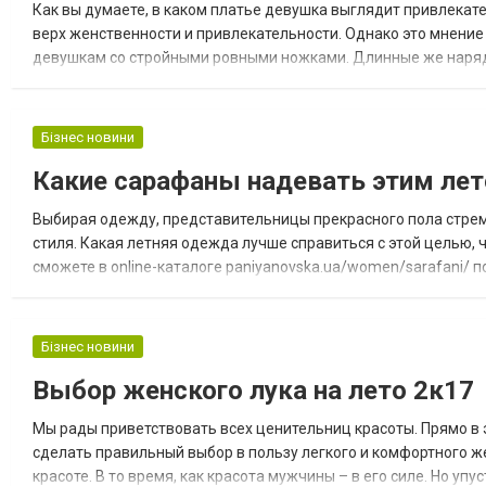
Как вы думаете, в каком платье девушка выглядит привлекате
верх женственности и привлекательности. Однако это мнение -
девушкам со стройными ровными ножками. Длинные же наряд
Фотографии модных длинных платьев вы можете найти, к пример
Бізнес новини
Какие сарафаны надевать этим ле
Выбирая одежду, представительницы прекрасного пола стрем
стиля. Какая летняя одежда лучше справиться с этой целью,
сможете в online-каталоге paniyanovska.ua/women/sarafani/ 
внушительный ассортимент этих изделий. Вы найдете модель 
Бізнес новини
Выбор женского лука на лето 2к17
Мы рады приветствовать всех ценительниц красоты. Прямо в
сделать правильный выбор в пользу легкого и комфортного же
красоте. В то время, как красота мужчины – в его силе. Но у