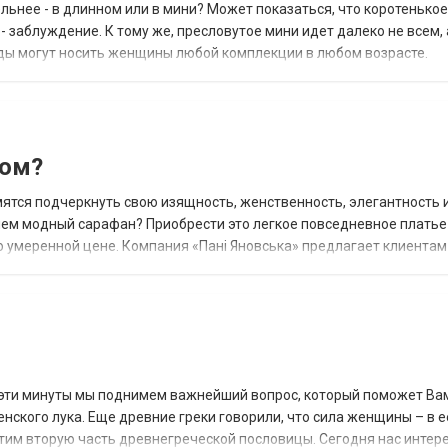
льнее - в длинном или в мини? Может показаться, что коротенькое
 заблуждение. К тому же, пресловутое мини идет далеко не всем, 
ы могут носить женщины любой комплекции в любом возрасте.
у, здесь - платья Энигма....
том?
ятся подчеркнуть свою изящность, женственность, элегантность 
 чем модный сарафан? Приобрести это легкое повседневное платье
по умеренной цене. Компания «Пані Яновська» предлагает клиентам
подходящего фасона, которая поз...
 эти минуты мы поднимем важнейший вопрос, который поможет Ва
нского лука. Еще древние греки говорили, что сила женщины – в е
пустим вторую часть древнегреческой пословицы. Сегодня нас интер