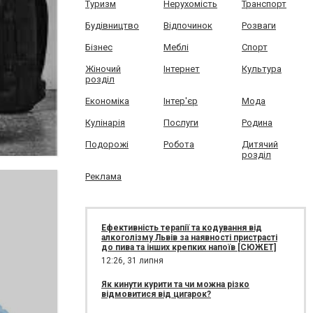
Туризм
Нерухомість
Транспорт
Будівництво
Відпочинок
Розваги
Бізнес
Меблі
Спорт
Жіночий
Інтернет
Культура
розділ
Економіка
Інтер'єр
Мода
Кулінарія
Послуги
Родина
Подорожі
Робота
Дитячий
розділ
Реклама
Ефективність терапії та кодування від
алкоголізму Львів за наявності пристрасті
до пива та інших крепких напоїв [СЮЖЕТ]
12:26,
31 липня
Як кинути курити та чи можна різко
відмовитися від цигарок?