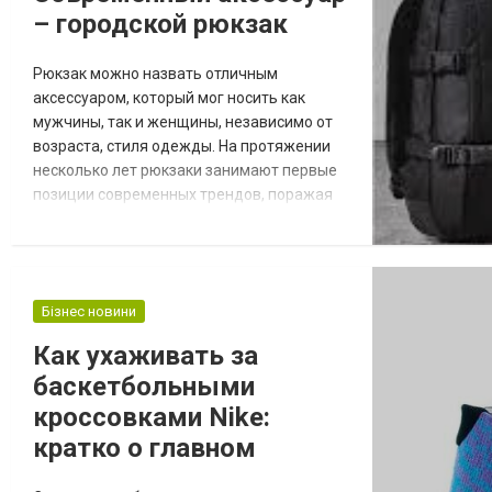
– городской рюкзак
Рюкзак можно назвать отличным
аксессуаром, который мог носить как
мужчины, так и женщины, независимо от
возраста, стиля одежды. На протяжении
несколько лет рюкзаки занимают первые
позиции современных трендов, поражая
воображение своими формами,
дизайнами. Приобрести качественный и
необычный рюкзак можно на сайте
likebags.com.ua/catalog/ryukzaki_turisticheskie/.
Бізнес новини
Сумка, конечно, красивая вещь, однако не
всегда удобная. Поэтому многие
Как ухаживать за
современные люди решаю...
баскетбольными
кроссовками Nike:
кратко о главном