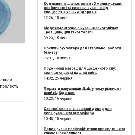
Кодування від алкоголізму Хмельницький:
особливості та плюси лікування від
спеціалістів клініки Здоров'я
12:26,
15 липня
Медикаментозне лікування алкоголізму
Троєщина, цілі такої терапії
09:23,
15 липня
Послуги бухгалтера для стабільної роботи
бізнесу
15:31,
10 липня
Пружинний матрац для щоденного сну:
коли це справді вдалий вибір
14:32,
25 червня
крашает
 прелесть
Формати навушників JLab: у чому різниця і
який підійде вам
10:23,
16 червня
Столові свічки: класичний декор для
сервірування та атмосфери
10:48,
15 червня
Перевірка на поліграфі: етапи проведення та
ключові особливості