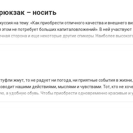
 рюкзак – носить
уссия на тему: «Как приобрести отличного качества и внешнего ви
ри этом не потребует больших капиталовложений». В ней участвуют
чная сторона и еще некоторые другие спикеры. Наиболее высоког
сессуаров. Ведь никому не...
туфли жмут, то не радует ни погода, ни приятные события в жизни,
ководит нашими действиями, мыслями и чувствами. Тот, кто не хоч
ую, а удобную обувь. Чтобы приобрести одновременно красивые и
е ошибетесь....