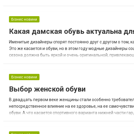
именно женский лук и его особенности. Хотелось бы обратить 
Бізнес новини
Какая дамская обувь актуальна дл
Именитые дизайнеры спорят постоянно друг с другом о том, 
Это же касается и обуви, но в этом году модные дизайнеры со
сезона должна быть яркой и очень оригинальной, привлекаю
специалисты в области дизайна отметили, что какие бы изделия
Бізнес новини
Выбор женской обуви
В двадцать первом веке женщины стали особенно требовател
непосредственное влияние на ее здоровье, на ее самочувстви
обуви. А что касается спортивного варианта нижней части га
Словом, мы подготовили Вашему вниманию советы, которые по