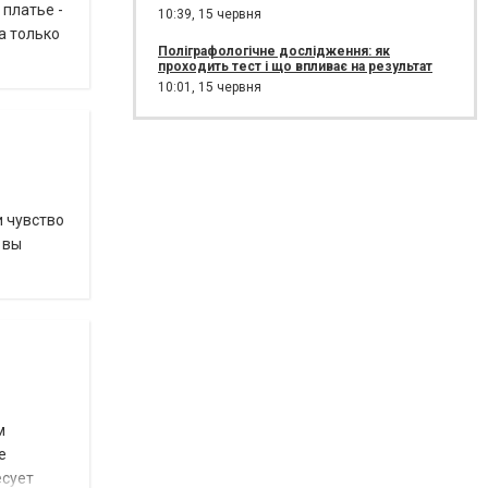
 платье -
10:39,
15 червня
а только
Поліграфологічне дослідження: як
проходить тест і що впливає на результат
10:01,
15 червня
и чувство
 вы
м
е
есует