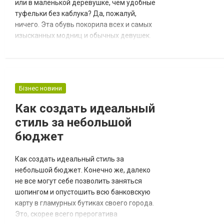
или в маленькой деревушке, чем удобные
туфельки без каблука? Да, пожалуй,
ничего. Эта обувь покорила всех и самых
изысканных модниц и обычных девушек.
Если вы тоже хотите в новом сезоне
пощеголять в этой обуви, то переходите на
портал компании Intense - тут всегда
можно найти стильные балетки. История
Бізнес новини
этой красивой и удобной обуви берет свое
начало несколько сотен лет назад. По ок...
Как создать идеальный
стиль за небольшой
бюджет
Как создать идеальный стиль за
небольшой бюджет. Конечно же, далеко
не все могут себе позволить заняться
шопингом и опустошить всю банковскую
карту в гламурных бутиках своего города.
Это, скорее всего прерогатива