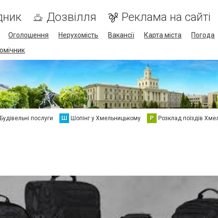
дник
Дозвілля
Реклама на сайті
Оголошення
Нерухомість
Вакансії
Карта міста
Погода
омічник
Будівельні послуги
Ш
Шопінг у Хмельницькому
Р
Розклад поїздів Хме