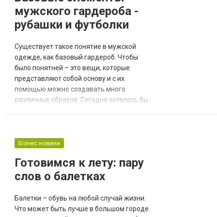
мужского гардероба -
рубашки и футболки
Существует такое понятие в мужской
одежде, как базовый гардероб. Чтобы
было понятней – это вещи, которые
представляют собой основу и с их
помощью можно создавать много
различных образов. Сегодня хотелось бы
поговорить о рубашках и футболках, так
как это очень важная тема и требует к
себе особого внимания. Что касается
рубашки, их должно быть несколько
Бізнес новини
моделей: одна классическая и две
Готовимся к лету: пару
спортивных. Это не только базовый набор,
слов о балетках
но еще и минимальный, будет лучш...
Балетки – обувь на любой случай жизни.
Что может быть лучше в большом городе