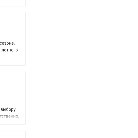
сезоне.
е летнего
к выбору
тственно.