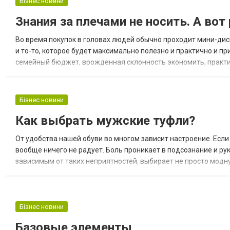
Бізнес новини
Знания за плечами не носить. А вот
Во время покупок в головах людей обычно проходит мини-диск
и то-то, которое будет максимально полезно и практично и п
семейный бюджет, врожденная склонность экономить, практи
этот внутренний спор может достигать при выборе одежды и ак
Бізнес новини
Как выбрать мужские туфли?
От удобства нашей обуви во многом зависит настроение. Если 
вообще ничего не радует. Боль проникает в подсознание и ру
зависимым от таких неприятностей, выбирает не просто модн
туфли, вам необходимо перейти на сайт, где с выбором точно н
Бізнес новини
Базовые элементы