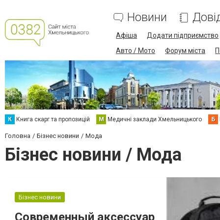
Новини
Дові
Афіша
Додати підприємство
Авто / Мото
Форум міста
П
К
Книга скарг та пропозицій
М
Медичні заклади Хмельницького
Б
Головна
Бізнес новини
Мода
Бізнес новини / Мода
Бізнес новини
Современный аксессуар