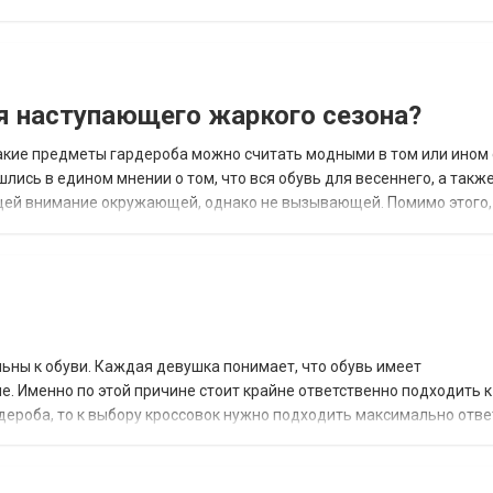
Ваше внимание на то, насколько...
я наступающего жаркого сезона?
какие предметы гардероба можно считать модными в том или ином 
шлись в едином мнении о том, что вся обувь для весеннего, а такж
щей внимание окружающей, однако не вызывающей. Помимо этого,
 ни была выбрана, они о...
ьны к обуви. Каждая девушка понимает, что обувь имеет
е. Именно по этой причине стоит крайне ответственно подходить 
рдероба, то к выбору кроссовок нужно подходить максимально отве
могут выбрать правильные кроссовк...