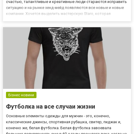
счастью, талантливые и креативные люди стараются исправить
ситуацию и на рынке хенд-мейд появляются все новые и новые
компании. Хочется выделить мастерскую Staro, которая
удивляет покупателей оригинальной продукцией для техники
Apple и аксессуарами для дополнения делового образа. Это и...
Бізнес новини
Футболка на все случаи жизни
Основные элементы одежды для мужчин - это, конечно,
классические джинсы, спортивная рубашка, свитер, пиджак и,
конечно же, белая футболка. Белая футболка завоевала
большую популярность еще в 60-е годы прошлого века, когда на