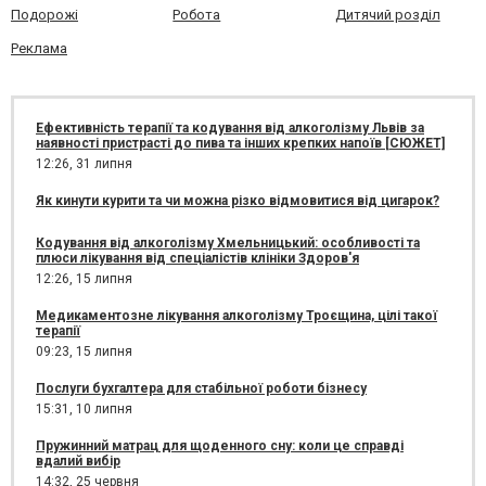
Подорожі
Робота
Дитячий розділ
Реклама
Ефективність терапії та кодування від алкоголізму Львів за
наявності пристрасті до пива та інших крепких напоїв [СЮЖЕТ]
12:26,
31 липня
Як кинути курити та чи можна різко відмовитися від цигарок?
Кодування від алкоголізму Хмельницький: особливості та
плюси лікування від спеціалістів клініки Здоров'я
12:26,
15 липня
Медикаментозне лікування алкоголізму Троєщина, цілі такої
терапії
09:23,
15 липня
Послуги бухгалтера для стабільної роботи бізнесу
15:31,
10 липня
Пружинний матрац для щоденного сну: коли це справді
вдалий вибір
14:32,
25 червня