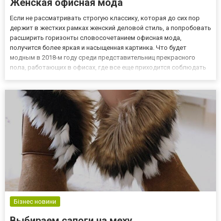
Женская офисная мода
Если не рассматривать строгую классику, которая до сих пор
держит в жестких рамках женский деловой стиль, а попробовать
расширить горизонты словосочетанием офисная мода,
получится более яркая и насыщенная картинка. Что будет
модным в 2018-м году среди представительниц прекрасного
пола, работающих в офисах, где все еще приходится соблюдать
определенный дресс-код? Эта мода рождается на подиумах,
улицах и, конечно, во время обеденных перерывов в местах
скопле...
Бізнес новини
Выбираем сапоги на меху