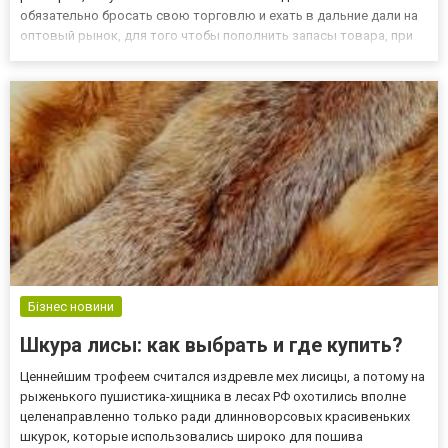
обязательно бросать свою торговлю и ехать в дальние дали на
оптовый рынок, для того чтобы пополнить запасы товара, при
этом в спешке и из-за дефицита времени покупая джинсы часто
по завышенной цене. Не нужно довольствоваться пар...
Бізнес новини
Шкура лисы: как выбрать и где купить?
Ценнейшим трофеем считался издревле мех лисицы, а потому на
рыженького пушистика-хищника в лесах РФ охотились вполне
целенаправленно только ради длинноворсовых красивеньких
шкурок, которые использовались широко для пошива