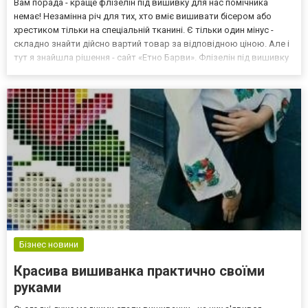
Вам порада - краще флізелін під вишивку для нас помічника
немає! Незамінна річ для тих, хто вміє вишивати бісером або
хрестиком тільки на спеціальній тканині. Є тільки один мінус -
складно знайти дійсно вартий товар за відповідною ціною. Але і
тут я знайшла рішення - сайт «Етно Барви». Флізелін під вишивку
в асортименті На цьому інтернет-ресурсі можна знайти
абсолютно будь-який візерунок і при...
Бізнес новини
Красива вишиванка практично своїми
руками