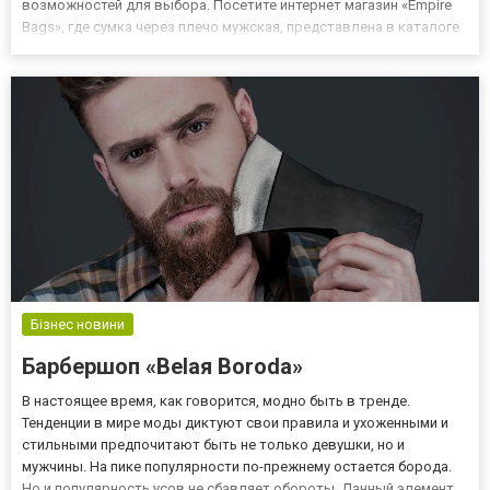
возможностей для выбора. Посетите интернет магазин «Empire
Bags», где сумка через плечо мужская, представлена в каталоге
с учетом возможности подбора по параметрам. Сумка-
мессенджер, пользуется популярностью благодаря
функциональности...
Бізнес новини
Барбершоп «Belaя Boroda»
В настоящее время, как говорится, модно быть в тренде.
Тенденции в мире моды диктуют свои правила и ухоженными и
стильными предпочитают быть не только девушки, но и
мужчины. На пике популярности по-прежнему остается борода.
Но и популярность усов не сбавляет обороты. Данный элемент