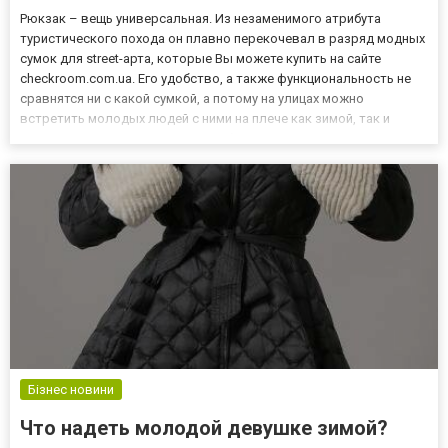
Рюкзак – вещь универсальная. Из незаменимого атрибута
туристического похода он плавно перекочевал в разряд модных
сумок для street-арта, которые Вы можете купить на сайте
checkroom.com.ua. Его удобство, а также функциональность не
сравнятся ни с какой сумкой, а потому на улицах можно
встретить молодых людей с ними на плече как зимой, так и
летом. Поговорим о том, какими бывают городские рюкзаки, и
как правильно выбрать и купить рюкзак для летней городской...
Бізнес новини
Что надеть молодой девушке зимой?