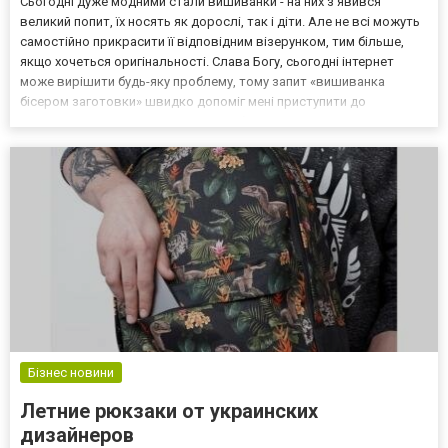
Сьогодні дуже модними стали вишиванки - на них з'явився
великий попит, їх носять як дорослі, так і діти. Але не всі можуть
самостійно прикрасити її відповідним візерунком, тим більше,
якщо хочеться оригінальності. Слава Богу, сьогодні інтернет
може вирішити будь-яку проблему, тому запит «вишиванка
бісером заготовки» швидко допоміг мені приступити до
виконання задуманого. Вишиванка бісером. Заготовки за
оптимальною ціною Мені завжди подобалася ця деталь г...
Бізнес новини
Летние рюкзаки от украинских
дизайнеров