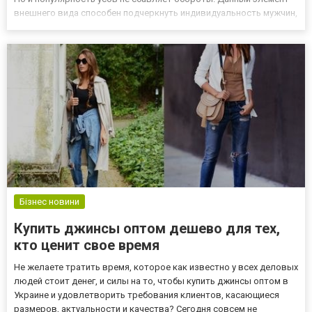
внешнего вида способен подчеркнуть индивидуальность мужчин,
харизму и мужественность. Барбершоп belaboroda.com.ua
предлагает свои услуги мужской половине, которая следит за
свои...
Бізнес новини
Купить джинсы оптом дешево для тех,
кто ценит свое время
Не желаете тратить время, которое как известно у всех деловых
людей стоит денег, и силы на то, чтобы купить джинсы оптом в
Украине и удовлетворить требования клиентов, касающиеся
размеров, актуальности и качества? Сегодня совсем не