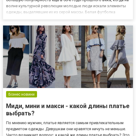
волне культурной революции молодые люди искали элементы
одежды, выделявшие их из серой массы. Белая футболка
волчок от компании Futboman - это то, что вам нужно. И хотя в
настоящее время нельзя представить, чтобы белая футболка
ассоции...
Бізнес новини
Миди, мини и макси - какой длины платье
выбрать?
По мнению мужчин, платье является самым привлекательным
предметом одежды. Девушкам они нравятся ничуть не меньше.
Часто возникает вопрос: а какой же длины платье выбрать? Это