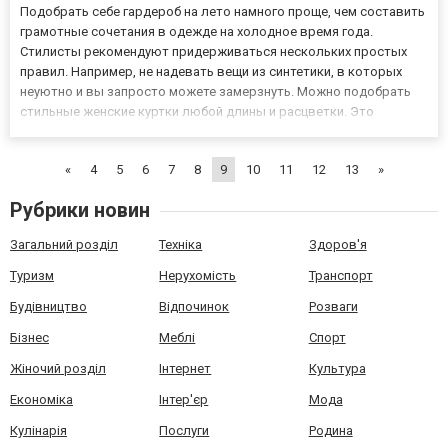
Подобрать себе гардероб на лето намного проще, чем составить
грамотные сочетания в одежде на холодное время года.
Стилисты рекомендуют придерживаться нескольких простых
правил. Например, не надевать вещи из синтетики, в которых
неуютно и вы запросто можете замерзнуть. Можно подобрать
стильные женские куртки любой длины и расцветки. Это
позволит носить привычные вещи даже зимой. Скажем, вы
можете надеть шелковую блузку и джинсы, а сверху теплую
«
4
5
6
7
8
9
10
11
12
13
»
куртку. Что...
Рубрики новин
Загальний розділ
Техніка
Здоров'я
Туризм
Нерухомість
Транспорт
Будівництво
Відпочинок
Розваги
Бізнес
Меблі
Спорт
Жіночий розділ
Інтернет
Культура
Економіка
Інтер'єр
Мода
Кулінарія
Послуги
Родина