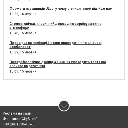
Формати навушників JLab: у чому різниця і який підійде вам
10:23,
16 червня
Столові свічки: класичний декор для сервірування та
атмосфери
10:48,
15 червня
Перевірка на поліграфі: етапи проведення та ключові
особливості
10:39,
15 червня
Поліграфологічне дослідження: як проходить тест і що
впливає на результат
10:01,
15 червня
Реклама на сайті
Франшиза "CitySites"
+38 (097) 706-10-73