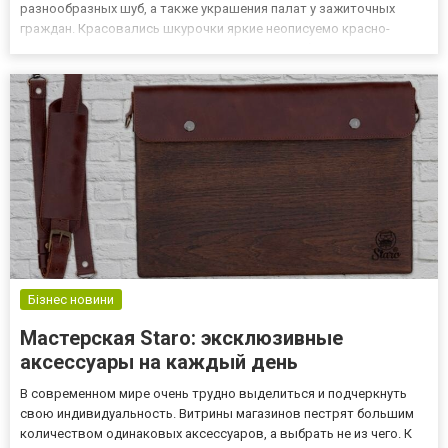
разнообразных шуб, а также украшения палат у зажиточных
граждан. Красовались шкурочки яркие неописуемо красно-
оранжевых тонов на накидках и воротничках богатых модниц, а
гостей из-за моря поражали очень насыщенными своими
оттенками, котор...
Бізнес новини
Мастерская Staro: эксклюзивные
аксессуары на каждый день
В современном мире очень трудно выделиться и подчеркнуть
свою индивидуальность. Витрины магазинов пестрят большим
количеством одинаковых аксессуаров, а выбрать не из чего. К