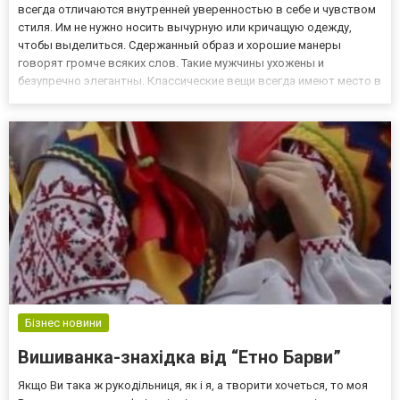
всегда отличаются внутренней уверенностью в себе и чувством
стиля. Им не нужно носить вычурную или кричащую одежду,
чтобы выделиться. Сдержанный образ и хорошие манеры
говорят громче всяких слов. Такие мужчины ухожены и
безупречно элегантны. Классические вещи всегда имеют место в
гардеробе деловых людей. А главное, они умеют их носить и
даже в строгом на вид костюме имеют естественный и
непринужденный...
Бізнес новини
Вишиванка-знахідка від “Етно Барви”
Якщо Ви така ж рукодільниця, як і я, а творити хочеться, то моя