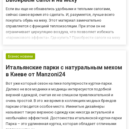
Если вы еще не обзавелись удобными и теплыми сапогами,
сейчас самое время это сделать. И, разумеется, лучше всего
покупать обувь на меху. Этот материал замечательно
справляется с функцией теплоизоляции. При этом он не
ограничивает циркуляцию воздуха, что позволяет избежать
«парникового эффекта». Где купить? Приобрести сапоги на меху
вы сможете в интернет-магазине favoriteshoes.com.ua. Здесь
представлен внушительный ассортимент этой зимней обуви.
Favoritesh...
Бізнес новини
Итальянские парки с натуральным мехом
в Киеве от Manzoni24
Вот уже который сезон на пике популярности куртки-парки.
Далеко не все модники и модницы интересуются подобной
верхней одеждой, считая ее не слишком привлекательной и
очень простой. В это же время в коллекциях модных брендов
паркам отводится особое место. Именитые дизайнеры
называют такую верхнюю одежду как никогда актуальной и
необычайно эффектной. Достоинства итальянской куртки-парки
Парка – это удлиненная куртка, которая обладает отличными