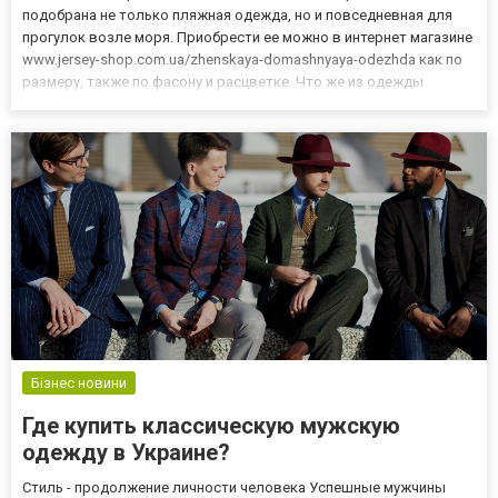
подобрана не только пляжная одежда, но и повседневная для
прогулок возле моря. Приобрести ее можно в интернет магазине
www.jersey-shop.com.ua/zhenskaya-domashnyaya-odezhda как по
размеру, также по фасону и расцветке. Что же из одежды
понадобится для поездки на море?Ассортимент пляжной
одеждыНеобходимо учитывать, что одежда для пляжа бывает
разная....
Бізнес новини
Где купить классическую мужскую
одежду в Украине?
Стиль - продолжение личности человека Успешные мужчины