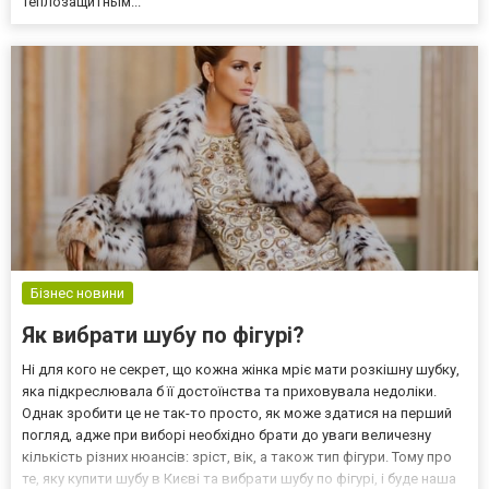
теплозащитным...
Бізнес новини
Як вибрати шубу по фігурі?
Ні для кого не секрет, що кожна жінка мріє мати розкішну шубку,
яка підкреслювала б її достоїнства та приховувала недоліки.
Однак зробити це не так-то просто, як може здатися на перший
погляд, адже при виборі необхідно брати до уваги величезну
кількість різних нюансів: зріст, вік, а також тип фігури. Тому про
те, яку купити шубу в Києві та вибрати шубу по фігурі, і буде наша