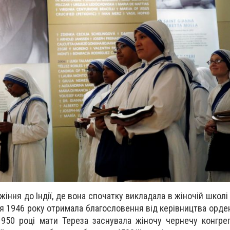
жіння до Індії, де вона спочатку викладала в жіночій школі 
ня 1946 року отримала благословення від керівництва орде
1950 році мати Тереза заснувала жіночу чернечу конгре