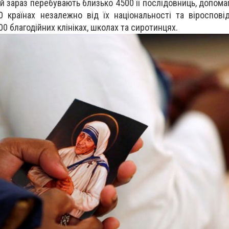
ій зараз перебувають близько 4500 її послідовниць, допома
 країнах незалежно від їх національності та віроспові
0 благодійних клініках, школах та сиротинцях.