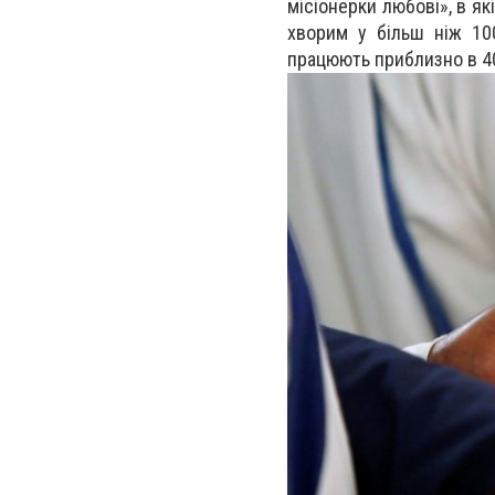
місіонерки любові», в як
хворим у більш ніж 100
працюють приблизно в 40