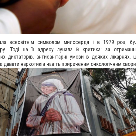
ала всесвітнім символом милосердя і в 1979 році бу
иру. Тоді на її адресу лунала й критика: за отриман
них диктаторів, антисанітарні умови в деяких лікарнях, щ
не давати наркотиків навіть приреченим онкологічним хвори