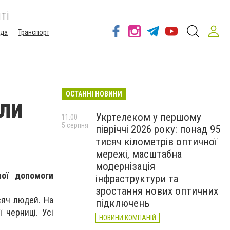
ті
ода
Транспорт
ОСТАННІ НОВИНИ
али
Укртелеком у першому
11:00
5 серпня
півріччі 2026 року: понад 95
тисяч кілометрів оптичної
мережі, масштабна
модернізація
ної допомоги
інфраструктури та
зростання нових оптичних
сяч людей. На
підключень
 черниці. Усі
НОВИНИ КОМПАНІЙ