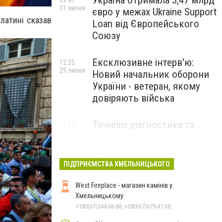
Україна отримала 3,47 млрд
09:41
31 липня
євро у межах Ukraine Support
латині сказав
Loan від Європейського
Союзу
Ексклюзивне інтерв'ю:
12:25
29 липня
Новий начальник оборони
України - ветеран, якому
довіряють війська
Точніша діагностика та
11:12
28 липня
безкоштовні обстеження: у
Хмельницькому
протипухлинному центрі
ПІДПРИЄМСТВА ХМЕЛЬНИЦЬКОГО
запрацював новий
томограф
West Fireplace - магазин камінів у
Хмельницькому
+380(67)344-66-88, +380(67)679-47-38
Паперовий флот замість
23:42
27 липня