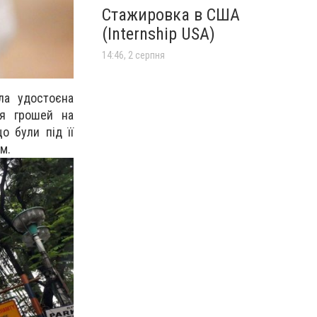
Стажировка в США
(Internship USA)
14:46, 2 серпня
ла удостоєна
ня грошей на
о були під її
м.