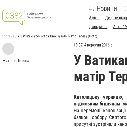
Новини
Афіша
Додати підп
Довідкова
Авто / 
Головна
У Ватикані урочисто канонізували матір Терезу (Фото)
18:07, 4 вересня 2016 р.
У Ватика
Житнюк Тетяна
матір Те
Католицьку черницю, 
індійським біднякам ма
На церемонії канонізаці
балконі собору Святого
присутні зустрічали кан