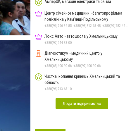
Чорноморського: як реальні
АмперОК, магазин електрики та світла
втрати Росії перетворилися
Центр сімейної медицини - багатопрофільна
на дитячу аплікацію
поліклініка у Кам’янці-Подільському
+380(96)796-36-85, +380(98)812-63-48, +380(97)782-45-70
Люкс Авто - автошкола у Хмельницькому
+380(97)944-33-00
Діагностикум - медичний центр у
Хмельницькому
+380(68)400-99-66, +380(97)400-99-66
Чистка, копання криниць Хмельницький та
область
+380(96)713-63-10
Додати підприємство