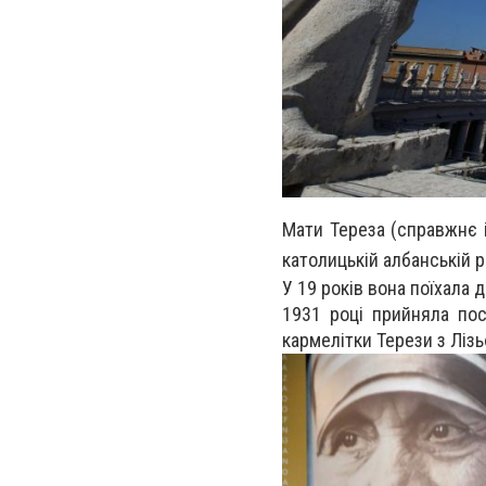
Мати Тереза (справжнє 
католицькій албанській р
У 19 років вона поїхала 
1931 році прийняла пос
кармелітки Терези з Ліз