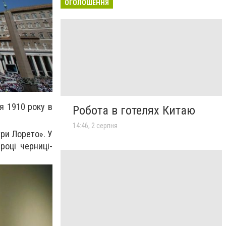
ОГОЛОШЕННЯ
я 1910 року в
Робота в готелях Китаю
14:46, 2 серпня
три Лорето». У
році черниці-