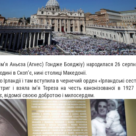
ім'я Аньєза (Агнес) Гондже Бояджіу) народилася 26 серпн
одині в Скоп'є, нині столиці Македонії.
до Ірландії і там вступила в чернечий орден «Ірландські сес
триг і взяла ім'я Тереза на честь канонізованої в 1927 
ьє, відомої своєю добротою і милосердям.