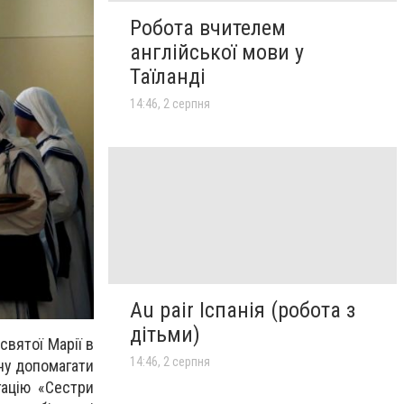
Робота вчителем
англійської мови у
Таїланді
14:46, 2 серпня
Au pair Іспанія (робота з
дітьми)
святої Марії в
14:46, 2 серпня
ну допомагати
гацію «Сестри