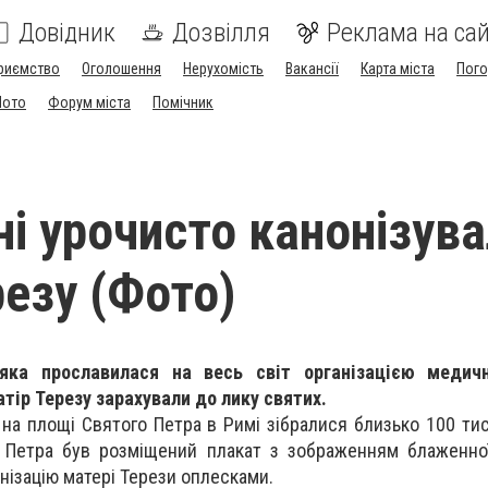
Довідник
Дозвілля
Реклама на сай
риємство
Оголошення
Нерухомість
Вакансії
Карта міста
Пог
Мото
Форум міста
Помічник
ні урочисто канонізув
резу (Фото)
яка прославилася на весь світ організацією медич
тір Терезу зарахували до лику святих.
ї на площі Святого Петра в Римі зібралися близько 100 ти
 Петра був розміщений плакат з зображенням блаженної
онізацію матері Терези оплесками.