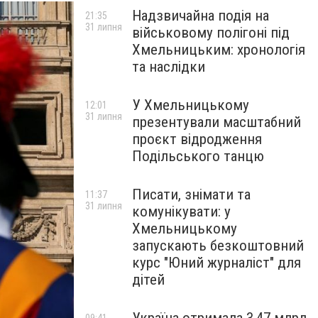
Надзвичайна подія на
21:35
31 липня
військовому полігоні під
Хмельницьким: хронологія
та наслідки
У Хмельницькому
12:01
31 липня
презентували масштабний
проєкт відродження
Подільського танцю
Писати, знімати та
11:37
31 липня
комунікувати: у
Хмельницькому
запускають безкоштовний
курс "Юний журналіст" для
дітей