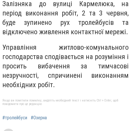
Залізняка до вулиці Кармелюка, на
період виконання робіт, 2 та 3 червня,
буде зупинено рух тролейбусів та
відключено живлення контактної мережі.
Управління житлово-комунального
господарства сподівається на розуміння і
просить вибачення за тимчасові
незручності, спричинені виконанням
необхідних робіт.
Якщо ви помітили помилку, виділіть необхідний текст і натисніть Ctrl + Enter, щоб
повідомити про це редакцію
#тролейбуси
#Озерна