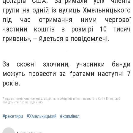
доларів США. Затримали усіх членів
групи на одній із вулиць Хмельницького
під час отримання ними чергової
частини коштів в розмірі 10 тисяч
гривень», -- йдеться в повідомлені.
За скоєні злочини, учасники банди
можуть провести за ґратами наступні 7
років.
Якщо ви помітили помилку, виділіть необхідний текст і натисніть Ctrl + Enter, щоб
повідомити про це редакцію
#рекетири
#Хмельницький
#кримінал