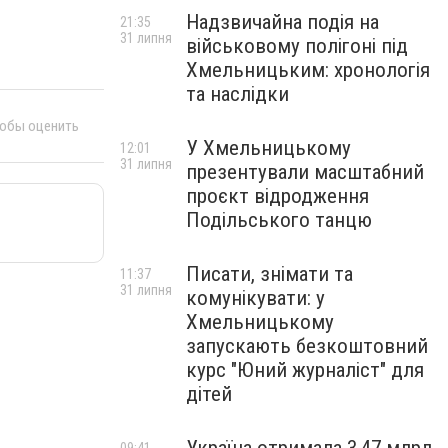
Надзвичайна подія на
21:35
31 липня
військовому полігоні під
Хмельницьким: хронологія
та наслідки
тобы оценить
У Хмельницькому
12:01
31 липня
презентували масштабний
проєкт відродження
Подільського танцю
Писати, знімати та
11:37
31 липня
комунікувати: у
Хмельницькому
запускають безкоштовний
курс "Юний журналіст" для
дітей