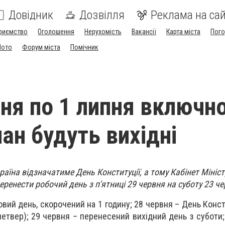
Довідник
Дозвілля
Реклама на сай
риємство
Оголошення
Нерухомість
Вакансії
Карта міста
Пог
Мото
Форум міста
Помічник
вня по 1 липня включно
ан будуть вихідні
країна відзначатиме День Конституції, а тому Кабінет Мініст
ренести робочий день з п'ятниці 29 червня на суботу 23 че
вий день, скорочений на 1 годину; 28 червня – День Конст
етвер); 29 червня – перенесений вихідний день з суботи; 2,