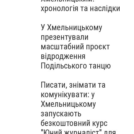
Чорноморського: як реальні
хронологія та наслідки
втрати Росії перетворилися
на дитячу аплікацію
У Хмельницькому
презентували
масштабний проєкт
відродження
Подільського танцю
Писати, знімати та
комунікувати: у
Хмельницькому
запускають
безкоштовний курс
"Юний журналіст" для