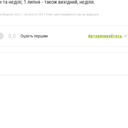
и та неділі; 1 липня - також вихідний, неділя.
бхідний текст і натисніть Ctrl + Enter, щоб повідомити про це редакцію
0,0
Оцініть першим
Авторизируйтесь
, ч