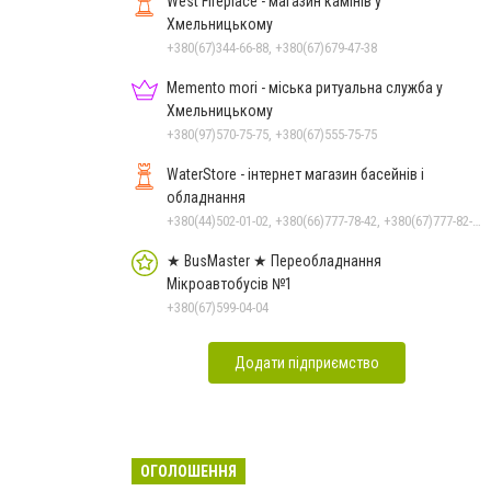
West Fireplace - магазин камінів у
Хмельницькому
+380(67)344-66-88, +380(67)679-47-38
Memento mori - міська ритуальна служба у
Хмельницькому
+380(97)570-75-75, +380(67)555-75-75
WaterStore - інтернет магазин басейнів і
обладнання
+380(44)502-01-02, +380(66)777-78-42, +380(67)777-82-19, +380(67)890-80-80, +380(73)890-80-80, +380(44)502-01-03
★ BusMaster ★ Переобладнання
Мікроавтобусів №1
+380(67)599-04-04
Додати підприємство
ОГОЛОШЕННЯ