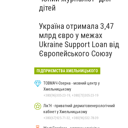
дітей
Україна отримала 3,47
млрд євро у межах
Ukraine Support Loan від
Європейського Союзу
ПІДПРИЄМСТВА ХМЕЛЬНИЦЬКОГО
ТОВМАЧ-Озерна - мовний центр у
Хмельницькому
+380(96)305-23-19, +380(73)305-23-19
Лік'Н - приватний дерматовенерологічний
кабінет у Хмельницькому
+380(67)925-71-32, +380(96)532-78-39