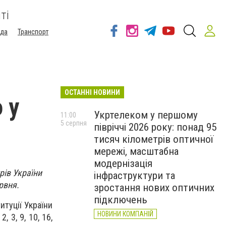
ті
ода
Транспорт
ОСТАННІ НОВИНИ
 у
Укртелеком у першому
11:00
5 серпня
півріччі 2026 року: понад 95
тисяч кілометрів оптичної
мережі, масштабна
модернізація
рів України
інфраструктури та
рвня.
зростання нових оптичних
підключень
итуції України
НОВИНИ КОМПАНІЙ
 3, 9, 10, 16,