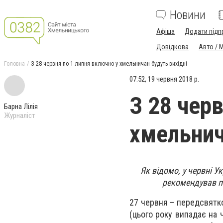
Новини
Афіша
Додати підп
Довідкова
Авто / 
Головна
З 28 червня по 1 липня включно у хмельничан будуть вихідні
07:52, 19 червня 2018 р.
З 28 чер
Барна Лілія
Журналіст
хмельнич
Як відомо, у червні У
рекомендував пе
27 червня – передсвятко
(цього року випадає на ч