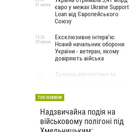
Україна отримала 3,47 млрд
09:41
31 липня
євро у межах Ukraine Support
Loan від Європейського
Союзу
Ексклюзивне інтерв'ю:
12:25
29 липня
Новий начальник оборони
України - ветеран, якому
довіряють війська
Точніша діагностика та
11:12
28 липня
безкоштовні обстеження: у
Хмельницькому
протипухлинному центрі
ТОП НОВИНИ
запрацював новий
томограф
Надзвичайна подія на
військовому полігоні під
Паперовий флот замість
23:42
Хмельницьким:
27 липня