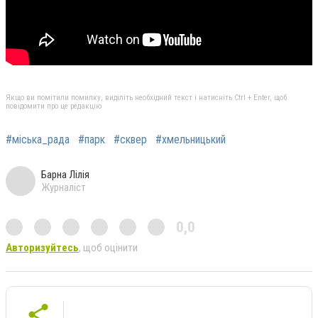
Якщо ви помітили помилку, виділіть необхідний текст і натисніть Ctrl + Enter, щоб
повідомити про це редакцію
#міська_рада
#парк
#сквер
#хмельницький
Барна Лілія
Журналіст
0,0
Авторизуйтесь
, щоб оцінити