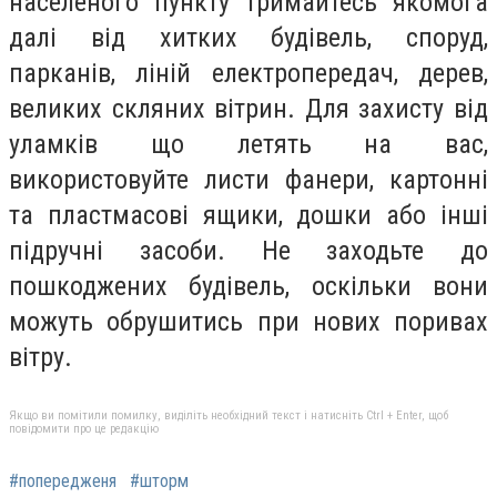
населеного пункту тримайтесь якомога
далі від хитких будівель, споруд,
парканів, ліній електропередач, дерев,
великих скляних вітрин. Для захисту від
уламків що летять на вас,
використовуйте листи фанери, картонні
та пластмасові ящики, дошки або інші
підручні засоби. Не заходьте до
пошкоджених будівель, оскільки вони
можуть обрушитись при нових поривах
вітру.
Якщо ви помітили помилку, виділіть необхідний текст і натисніть Ctrl + Enter, щоб
повідомити про це редакцію
#попередженя
#шторм