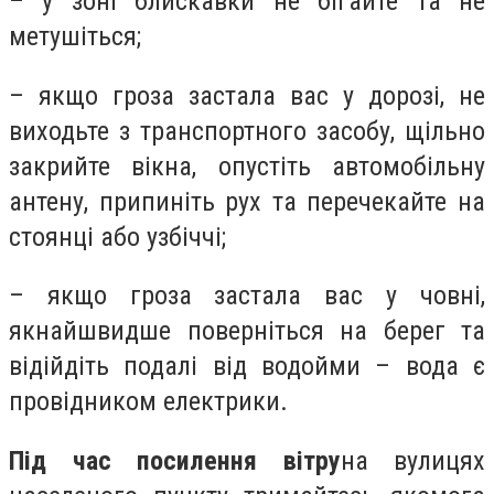
– у зоні блискавки не бігайте та не
метушіться;
– якщо гроза застала вас у дорозі, не
виходьте з транспортного засобу, щільно
закрийте вікна, опустіть автомобільну
антену, припиніть рух та перечекайте на
стоянці або узбіччі;
– якщо гроза застала вас у човні,
якнайшвидше поверніться на берег та
відійдіть подалі від водойми – вода є
провідником електрики.
Під час посилення вітру
на вулицях