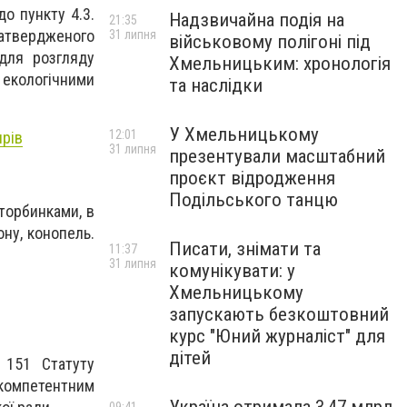
о пункту 4.3.
Надзвичайна подія на
21:35
затвердженого
31 липня
військовому полігоні під
 для розгляду
Хмельницьким: хронологія
екологічними
та наслідки
У Хмельницькому
12:01
ярів
31 липня
презентували масштабний
проєкт відродження
Подільського танцю
 торбинками, в
ону, конопель.
Писати, знімати та
11:37
31 липня
комунікувати: у
Хмельницькому
запускають безкоштовний
курс "Юний журналіст" для
дітей
 151 Статуту
ї компетентним