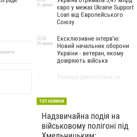
Україна отримала 3,47 млрд
ої ради.
09:41
31 липня
євро у межах Ukraine Support
Loan від Європейського
Союзу
Ексклюзивне інтерв'ю:
12:25
29 липня
Новий начальник оборони
 оцінити
України - ветеран, якому
довіряють війська
Точніша діагностика та
11:12
28 липня
безкоштовні обстеження: у
Хмельницькому
протипухлинному центрі
ТОП НОВИНИ
запрацював новий
томограф
Надзвичайна подія на
військовому полігоні під
Паперовий флот замість
23:42
Хмельницьким:
27 липня