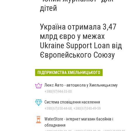
дітей
Україна отримала 3,47
млрд євро у межах
Ukraine Support Loan від
Європейського Союзу
ПІДПРИЄМСТВА ХМЕЛЬНИЦЬКОГО
Люкс Авто - автошкола у Хмельницькому
+380(97)944-33-00
Система сповіщення населення
+380(67)350-44-68, +380(67)340-49-59
WaterStore - інтернет магазин басейнів і
обладнання