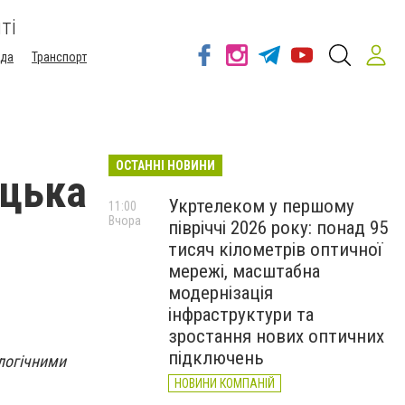
ті
ода
Транспорт
ОСТАННІ НОВИНИ
ицька
Укртелеком у першому
11:00
Вчора
півріччі 2026 року: понад 95
тисяч кілометрів оптичної
мережі, масштабна
модернізація
інфраструктури та
зростання нових оптичних
підключень
ологічними
НОВИНИ КОМПАНІЙ