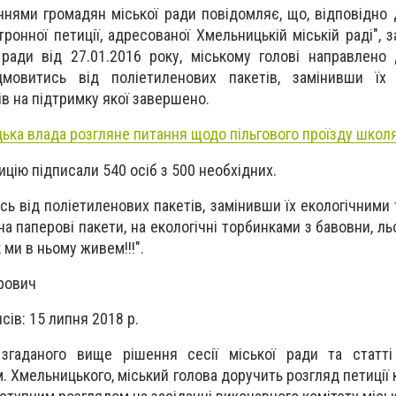
ннями громадян міської ради повідомляє, що, відповідно д
ронної петиції, адресованої Хмельницькій міській раді", 
 ради від 27.01.2016 року, міському голові направлено
дмовитись від поліетиленових пакетів, замінивши їх 
ів на підтримку якої завершено.
ька влада розгляне питання щодо пільгового проїзду школ
цію підписали 540 осіб з 500 необхідних.
ись від поліетиленових пакетів, замінивши їх екологічними
а паперові пакети, на екологічні торбинками з бавовни, ль
 ми в ньому живем!!!".
трович
сів: 15 липня 2018 р.
 згаданого вище рішення сесії міської ради та статті
м. Хмельницького, міський голова доручить розгляд петиці