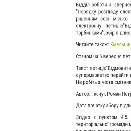
Відділ роботи зі зверне
"Порядку розгляду елект
рішенням сесії міської
електронну петицію"Ві
торбинками", збір підпис
Читайте також:
Хмельниц
Станом на 6 вересня пети
Текст петиції:"Відмовит
супермаркетах перейти н
Не робіть з міста смітник
Автор: Ткачук Роман Пе
Дата початку збору підпи
Згідно з пунктом 4.5.
територіальної громади 