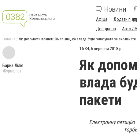
Новини
Афіша
Додати підп
Довідкова
Авто / 
Головна
Як допомогти планеті: Хмельницька влада буде голосувати за еко-пакети
15:34, 6 вересня 2018 р.
Як допом
Барна Лілія
Журналіст
влада бу
пакети
Електронну петицію 
торби