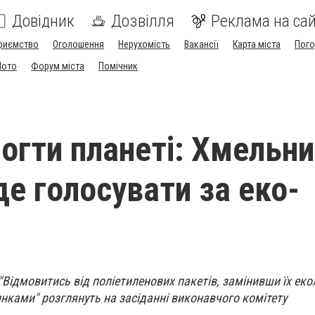
Довідник
Дозвілля
Реклама на сай
риємство
Оголошення
Нерухомість
Вакансії
Карта міста
Пог
Мото
Форум міста
Помічник
огти планеті: Хмельн
де голосувати за еко-
"Відмовитись від поліетиленових пакетів, замінивши їх ек
нками" розглянуть на засіданні виконавчого комітету