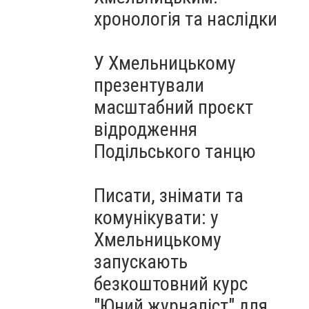
Чорноморського: як реальні
хронологія та наслідки
втрати Росії перетворилися
на дитячу аплікацію
У Хмельницькому
презентували
масштабний проєкт
відродження
Подільського танцю
Писати, знімати та
комунікувати: у
Хмельницькому
запускають
безкоштовний курс
"Юний журналіст" для