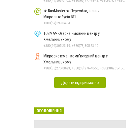
+380(44)502-01-02, +380(66)777-78-42, +380(67)777-82-19, +380(67)890-80-80, +380(73)890-80-80, +380(44)502-01-03
★ BusMaster ★ Переобладнання
Мікроавтобусів №1
+380(67)599-04-04
ТОВМАЧ-Озерна - мовний центр у
Хмельницькому
+380(96)305-23-19, +380(73)305-23-19
Мікросистема - комп’ютерний центр у
Хмельницькому
+380(38)270-08-23, +380(38)276-40-56, +380(38)265-10-45, +380(38)270-08-22
Додати підприємство
ОГОЛОШЕННЯ