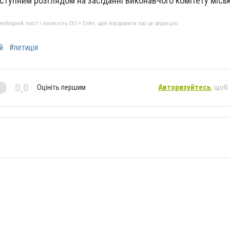
ступним розглядом на засіданні виконавчого комітету міськ
бхідний текст і натисніть Ctrl + Enter, щоб повідомити про це редакцію
й
#петиція
0,0
Оцініть першим
Авторизуйтесь
, щоб