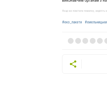
виконавчим органам з на
Якщо ви помітили помилку, виділіть нео
#еко_пакети
#хмельницьки