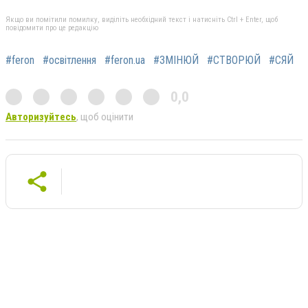
Якщо ви помітили помилку, виділіть необхідний текст і натисніть Ctrl + Enter, щоб
повідомити про це редакцію
#feron
#освітлення
#feron.ua
#ЗМІНЮЙ
#СТВОРЮЙ
#СЯЙ
0,0
Авторизуйтесь
, щоб оцінити