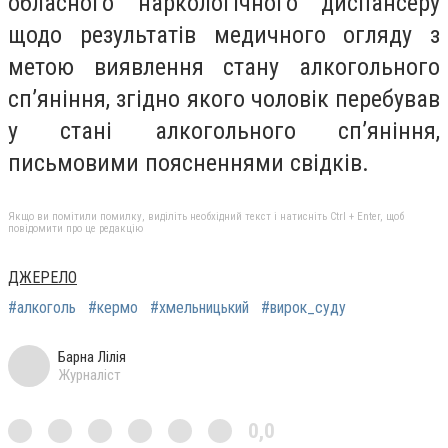
обласного наркологічного диспансеру
щодо результатів медичного огляду з
метою виявлення стану алкогольного
сп’яніння, згідно якого чоловік перебував
у стані алкогольного сп’яніння,
письмовими поясненнями свідків.
Якщо ви помітили помилку, виділіть необхідний текст і натисніть Ctrl + Enter, щоб
повідомити про це редакцію
ДЖЕРЕЛО
#алкоголь
#кермо
#хмельницький
#вирок_суду
Барна Лілія
Журналіст
0,0