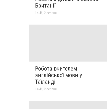
Британії
14:46, 2 серпня
Робота вчителем
англійської мови у
Таїланді
14:46, 2 серпня