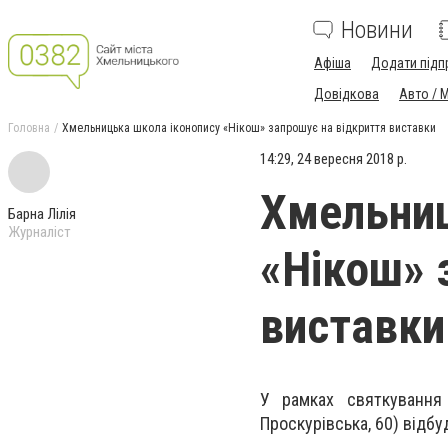
Новини
Афіша
Додати підп
Довідкова
Авто / 
Головна
Хмельницька школа іконопису «Нікош» запрошує на відкриття виставки
14:29, 24 вересня 2018 р.
Хмельниц
Барна Лілія
Журналіст
«Нікош» 
виставки
У рамках святкування
Проскурівська, 60) відбу