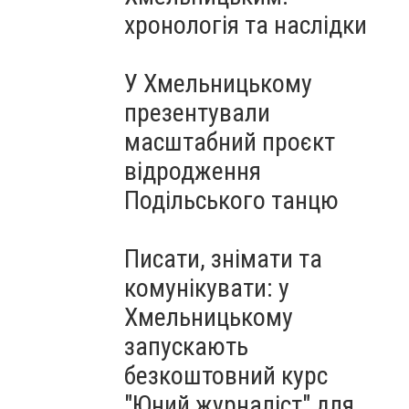
Чорноморського: як реальні
хронологія та наслідки
втрати Росії перетворилися
на дитячу аплікацію
У Хмельницькому
презентували
масштабний проєкт
відродження
Подільського танцю
Писати, знімати та
комунікувати: у
Хмельницькому
запускають
безкоштовний курс
"Юний журналіст" для