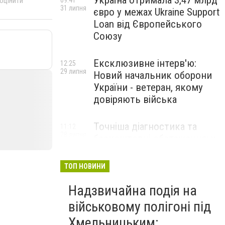
Україна отримала 3,47 млрд
09:41
 оцінити
31 липня
євро у межах Ukraine Support
Loan від Європейського
Союзу
Ексклюзивне інтерв'ю:
12:25
29 липня
Новий начальник оборони
України - ветеран, якому
довіряють війська
Точніша діагностика та
11:12
28 липня
безкоштовні обстеження: у
Хмельницькому
протипухлинному центрі
ТОП НОВИНИ
запрацював новий
томограф
Надзвичайна подія на
військовому полігоні під
Паперовий флот замість
23:42
Хмельницьким:
27 липня