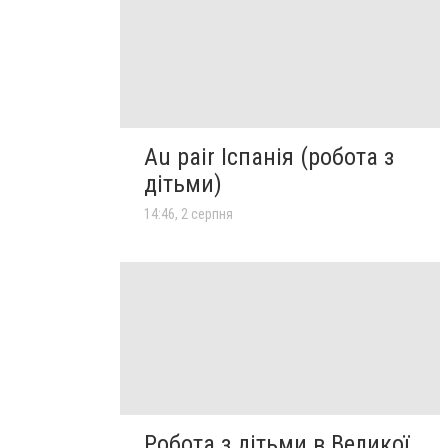
Au pair Іспанія (робота з
дітьми)
14:46, 2 серпня
Робота з дітьми в Великої