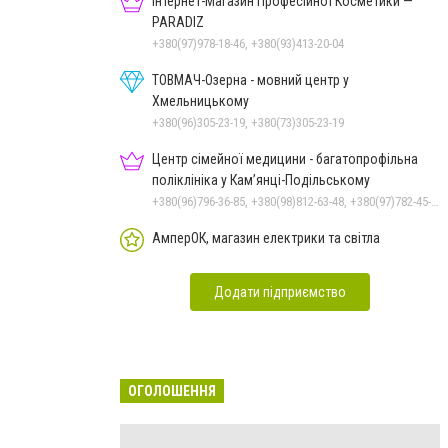
Інтернет-Магазин Професійної Косметики —
PARADIZ
+380(97)978-18-46, +380(93)413-20-04
ТОВМАЧ-Озерна - мовний центр у
Хмельницькому
+380(96)305-23-19, +380(73)305-23-19
Центр сімейної медицини - багатопрофільна
поліклініка у Кам’янці-Подільському
+380(96)796-36-85, +380(98)812-63-48, +380(97)782-45-70
АмперОК, магазин електрики та світла
Додати підприємство
ОГОЛОШЕННЯ