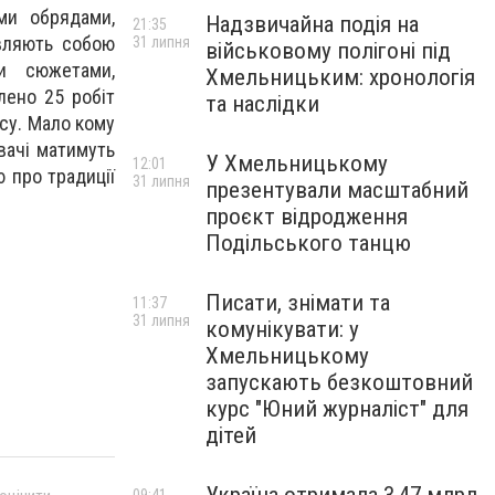
ими обрядами,
Надзвичайна подія на
21:35
авляють собою
31 липня
військовому полігоні під
и сюжетами,
Хмельницьким: хронологія
лено 25 робіт
та наслідки
ису. Мало кому
вачі матимуть
У Хмельницькому
12:01
 про традиції
31 липня
презентували масштабний
проєкт відродження
Подільського танцю
Писати, знімати та
11:37
31 липня
комунікувати: у
Хмельницькому
запускають безкоштовний
курс "Юний журналіст" для
дітей