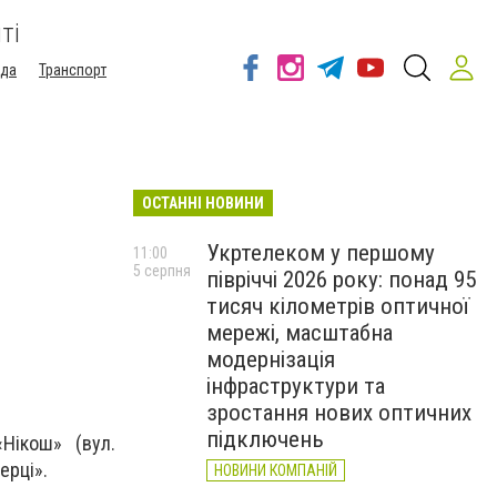
ті
ода
Транспорт
ОСТАННІ НОВИНИ
Укртелеком у першому
11:00
5 серпня
півріччі 2026 року: понад 95
тисяч кілометрів оптичної
мережі, масштабна
модернізація
інфраструктури та
зростання нових оптичних
підключень
Нікош» (вул.
ерці».
НОВИНИ КОМПАНІЙ