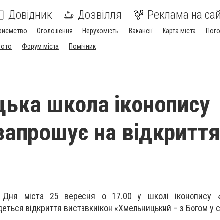
Довідник
Дозвілля
Реклама на сай
риємство
Оголошення
Нерухомість
Вакансії
Карта міста
Пог
Мото
Форум міста
Помічник
ька школа іконопису
запрошує на відкриття
 Дня міста 25 вересня о 17.00 у школі іконопису «
деться відкриття виставкиікон «Хмельницький – з Богом у с