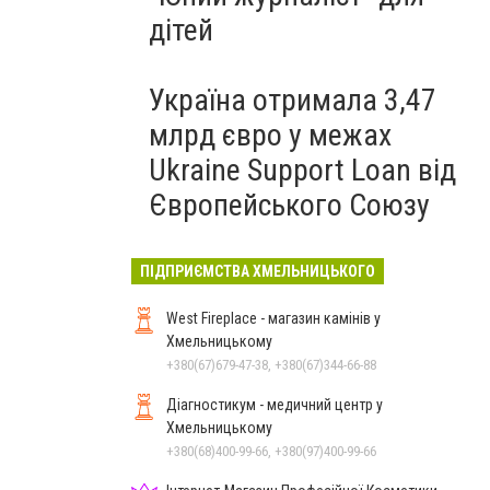
дітей
Україна отримала 3,47
млрд євро у межах
Ukraine Support Loan від
Європейського Союзу
ПІДПРИЄМСТВА ХМЕЛЬНИЦЬКОГО
West Fireplace - магазин камінів у
Хмельницькому
+380(67)679-47-38, +380(67)344-66-88
Діагностикум - медичний центр у
Хмельницькому
+380(68)400-99-66, +380(97)400-99-66