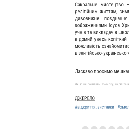
Сакральне мистецтво –
релігійним життям, сим
дивовижне поєднання
зображеннями Ісуса Хрис
учнів та викладачів школ
відомий увесь копіткий 
можливість ознайомитись
візантійсько-українсько
Ласкаво просимо мешканц
Якщо ви помітили помилку, виділіть нео
ДЖЕРЕЛО
#відкриття_виставки
#хмел