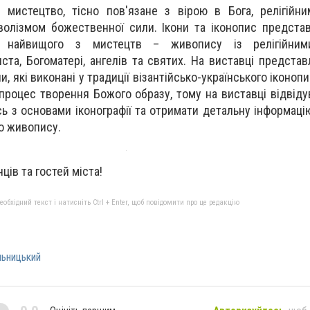
 мистецтво, тісно пов'язане з вірою в Бога, релігійн
волізмом божественної сили. Ікони та іконопис предст
 найвищого з мистецтв – живопису із релігійним
та, Богоматері, ангелів та святих. На виставці представ
и, які виконані у традиції візантійсько-українського іконоп
процес творення Божого образу, тому на виставці відвіду
 з основами іконографії та отримати детальну інформацію
го живопису.
ів та гостей міста!
бхідний текст і натисніть Ctrl + Enter, щоб повідомити про це редакцію
ьницький