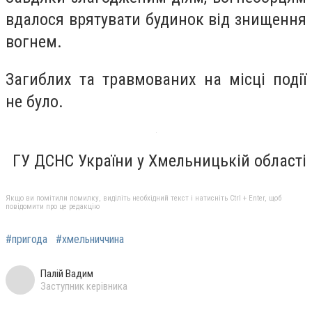
вдалося врятувати будинок від знищення
вогнем.
Загиблих та травмованих на місці події
не було.
ГУ ДСНС України у Хмельницькій області
Якщо ви помітили помилку, виділіть необхідний текст і натисніть Ctrl + Enter, щоб
повідомити про це редакцію
#пригода
#хмельниччина
Палій Вадим
Заступник керівника