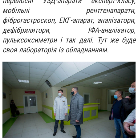
переносні УЗД-апарати експерт-класу,
мобільні рентгенапарати,
фіброгастроскоп, ЕКГ-апарат, аналізатори,
дефібрилятори, ІФА-аналізатор,
пульксоксиметри і так далі. Тут же буде
своя лабораторія із обладнанням.