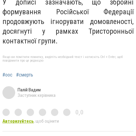
У дописі зазначають, що збройні
формування Російської Федерації
продовжують ігнорувати домовленості,
досягнуті у рамках Тристоронньої
контактної групи.
Якщо ви помітили помилку, виділіть необхідний текст і натисніть Ctrl + Enter, щоб
повідомити про це редакцію
#оос
#смерть
Палій Вадим
Заступник керівника
0,0
Авторизуйтесь
, щоб оцінити