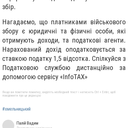
збір.
Нагадаємо, що платниками військового
збору є юридичні та фізичні особи, які
отримують доходи, та податкові агенти.
Нарахований дохід оподатковується за
ставкою податку 1,5 відсотка. Спілкуйся з
Податковою службою дистанційно за
допомогою сервісу «InfoTAX»
Якщо ви помітили помилку, виділіть необхідний текст і натисніть Ctrl + Enter, щоб
повідомити про це редакцію
#хмельницький
Палій Вадим