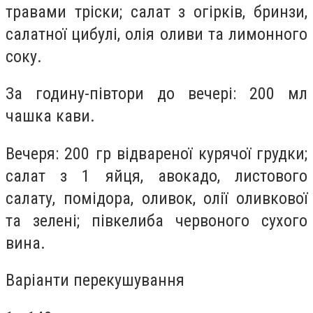
травами тріски; салат з огірків, бринзи,
салатної цибулі, олія оливи та лимонного
соку.
За годину-півтори до вечері: 200 мл
чашка кави.
Вечеря: 200 гр відвареної курячої грудки;
салат з 1 яйця, авокадо, листового
салату, помідора, оливок, олії оливкової
та зелені; півкелиба червоного сухого
вина.
Варіанти перекушування