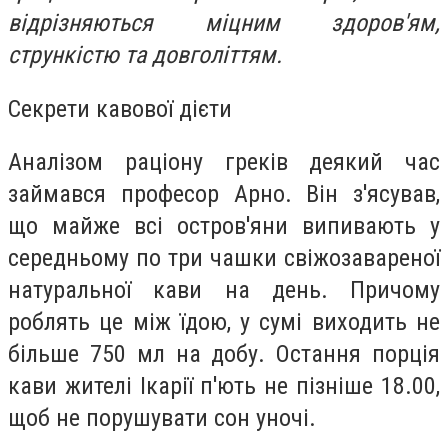
відрізняються міцним здоров'ям,
стрункістю та довголіттям.
Секрети кавової дієти
Аналізом раціону греків деякий час
займався професор Арно. Він з'ясував,
що майже всі остров'яни випивають у
середньому по три чашки свіжозавареної
натуральної кави на день. Причому
роблять це між їдою, у сумі виходить не
більше 750 мл на добу. Остання порція
кави жителі Ікарії п'ють не пізніше 18.00,
щоб не порушувати сон уночі.