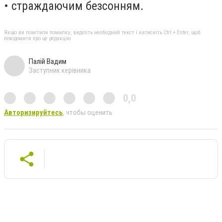
• страждаючим безсонням.
Якщо ви помітили помилку, виділіть необхідний текст і натисніть Ctrl + Enter, щоб
повідомити про це редакцію
Палій Вадим
Заступник керівника
0,0
Авторизируйтесь
, чтобы оценить