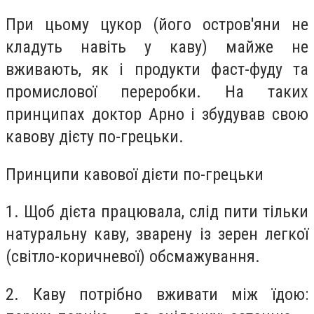
При цьому цукор (його остров'яни не
кладуть навіть у каву) майже не
вживають, як і продукти фаст-фуду та
промислової переробки. На таких
принципах доктор Арно і збудував свою
кавову дієту по-грецьки.
Принципи кавової дієти по-грецьки
1. Щоб дієта працювала, слід пити тільки
натуральну каву, зварену із зерен легкої
(світло-коричневої) обсмажування.
2. Каву потрібно вживати між їдою: