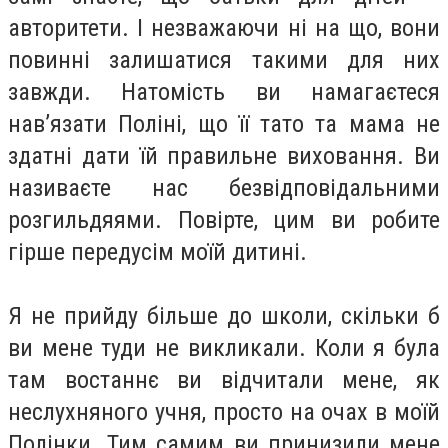
авторитети. І незважаючи ні на що, вони
повинні залишатися такими для них
завжди. Натомість ви намагаєтеся
нав’язати Поліні, що її тато та мама не
здатні дати їй правильне виховання. Ви
називаєте нас безвідповідальними
розгильдяями. Повірте, цим ви робите
гірше передусім моїй дитині.
Я не прийду більше до школи, скільки б
ви мене туди не викликали. Коли я була
там востаннє ви відчитали мене, як
неслухняного учня, просто на очах в моїй
Полінки. Тим самим ви принизили мене