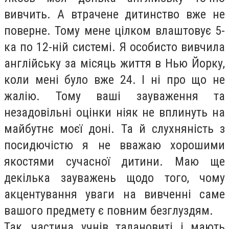
вивчить. А втрачене дитинство вже не
поверне. Тому мене цілком влаштовує 5-
ка по 12-ній системі. Я особисто вивчила
англійську за місяць життя в Нью Йорку,
коли мені було вже 24. І ні про що не
жалію. Тому ваші зауваження та
незадовільні оцінки ніяк не вплинуть на
майбутнє моєї доні. Та й слухняність з
посидючістю я не вважаю хорошими
якостями сучасної дитини. Маю ще
декілька зауважень щодо того, чому
акцентування уваги на вивченні саме
вашого предмету є повним безглуздям.
Так, частина учнів талановиті і мають