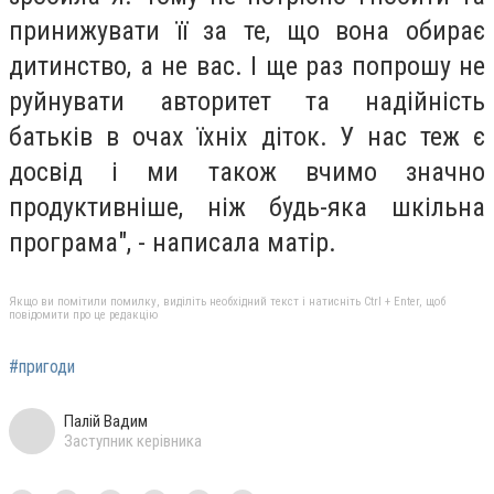
принижувати її за те, що вона обирає
дитинство, а не вас. І ще раз попрошу не
руйнувати авторитет та надійність
батьків в очах їхніх діток. У нас теж є
досвід і ми також вчимо значно
продуктивніше, ніж будь-яка шкільна
програма", - написала матір.
Якщо ви помітили помилку, виділіть необхідний текст і натисніть Ctrl + Enter, щоб
повідомити про це редакцію
#пригоди
Палій Вадим
Заступник керівника