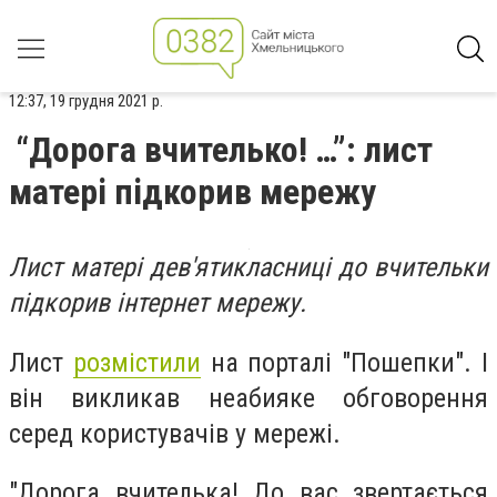
12:37, 19 грудня 2021 р.
“Дорога вчителько! …”: лист
матері підкорив мережу
Лист матері дев'ятикласниці до вчительки
підкорив інтернет мережу.
Лист
розмістили
на порталі "Пошепки". І
він викликав неабияке обговорення
серед користувачів у мережі.
"Дорога вчителька! До вас звертається