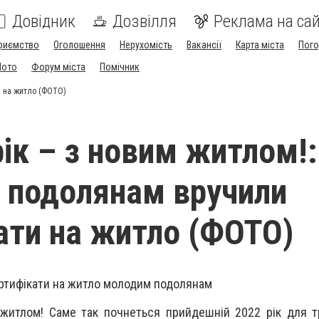
Довідник
Дозвілля
Реклама на сай
риємство
Оголошення
Нерухомість
Вакансії
Карта міста
Пог
Мото
Форум міста
Помічник
и на житло (ФОТО)
рік – з новим житлом!:
 подолянам вручили
ати на житло (ФОТО)
ертифікати на житло молодим подолянам
 житлом! Саме так почнеться прийдешній 2022 рік для 