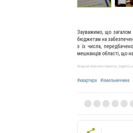
Зауважимо, що загалом
бюджетам на забезпеченн
з їх числа, передбачен
мешканців області, що нал
Якщо ви помітили помилку, виділіть нео
#квартира
#хмельниччина