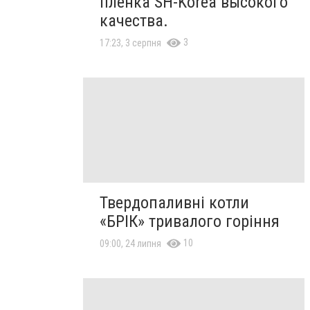
пленка SH-Korea высокого
качества.
3
17:23, 3 серпня
Твердопаливні котли
«БРІК» тривалого горіння
10
09:00, 24 липня