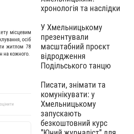
Чорноморського: як реальні
хронологія та наслідки
втрати Росії перетворилися
на дитячу аплікацію
У Хмельницькому
жету місцевим
презентували
клування, осіб
масштабний проєкт
ити житлом 78
рн на кожного.
відродження
Подільського танцю
Писати, знімати та
комунікувати: у
Хмельницькому
 оцінити
запускають
безкоштовний курс
"Юний журналіст" для