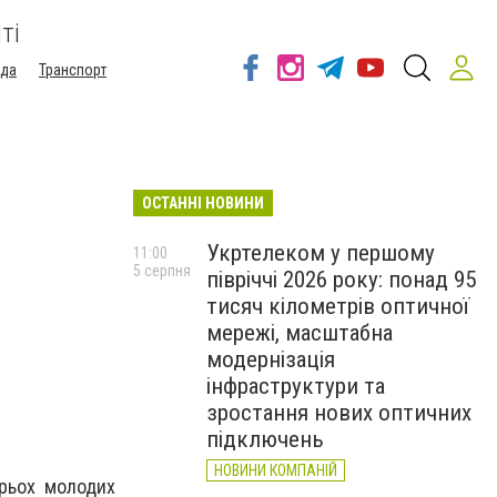
ті
ода
Транспорт
ОСТАННІ НОВИНИ
Укртелеком у першому
11:00
5 серпня
півріччі 2026 року: понад 95
тисяч кілометрів оптичної
мережі, масштабна
модернізація
інфраструктури та
зростання нових оптичних
підключень
НОВИНИ КОМПАНІЙ
трьох молодих