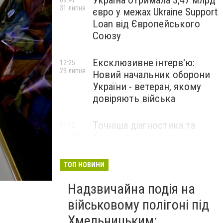
Україна отримала 3,47 млрд
09:41
31 липня
євро у межах Ukraine Support
Loan від Європейського
Союзу
Ексклюзивне інтерв'ю:
12:25
29 липня
Новий начальник оборони
України - ветеран, якому
довіряють війська
Точніша діагностика та
11:12
28 липня
безкоштовні обстеження: у
Хмельницькому
протипухлинному центрі
ТОП НОВИНИ
запрацював новий
томограф
Надзвичайна подія на
військовому полігоні під
Паперовий флот замість
23:42
Хмельницьким:
27 липня