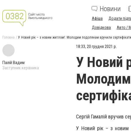
Новини
Афіша
Додати підп
Довідкова
Авто / 
Головна
У Новий рік – з новим житлом!: Молодим подолянам вручили сертифікат
18:33, 20 грудня 2021 р.
У Новий 
Палій Вадим
Заступник керівника
Молодим
сертифік
Сергій Гамалій вручив с
У Новий рік – з новим