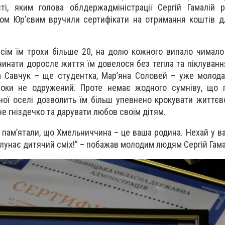
ті, яким голова облдержадміністрації Сергій Гамалій 
ом Юр’євим вручили сертифікати на отримання коштів д
сім їм трохи більше 20, на долю кожного випало чимало
чинати доросле життя їм довелося без тепла та піклуванн
а Савчук – ще студентка, Мар’яна Соловей – уже молод
поки не одружений. Проте немає жодного сумніву, що п
ної оселі дозволить їм більш упевнено крокувати життє
е гніздечко та дарувати любов своїм дітям.
 пам’ятали, що Хмельниччина – це ваша родина. Нехай у в
 лунає дитячий сміх!” – побажав молодим людям Сергій Гама