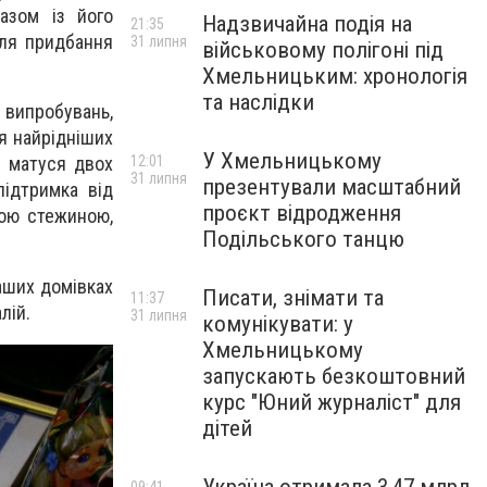
разом із його
Надзвичайна подія на
21:35
ля придбання
31 липня
військовому полігоні під
Хмельницьким: хронологія
та наслідки
 випробувань,
я найрідніших
У Хмельницькому
12:01
а матуся двох
31 липня
презентували масштабний
ідтримка від
проєкт відродження
вою стежиною,
Подільського танцю
аших домівках
Писати, знімати та
11:37
лій.
31 липня
комунікувати: у
Хмельницькому
запускають безкоштовний
курс "Юний журналіст" для
дітей