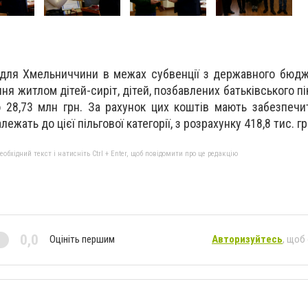
 для Хмельниччини в межах субвенції з державного бюд
я житлом дітей-сиріт, дітей, позбавлених батьківського пі
о 28,73 млн грн. За рахунок цих коштів мають забезпеч
ежать до цієї пільгової категорії, з розрахунку 418,8 тис. г
бхідний текст і натисніть Ctrl + Enter, щоб повідомити про це редакцію
0,0
Оцініть першим
Авторизуйтесь
, щоб