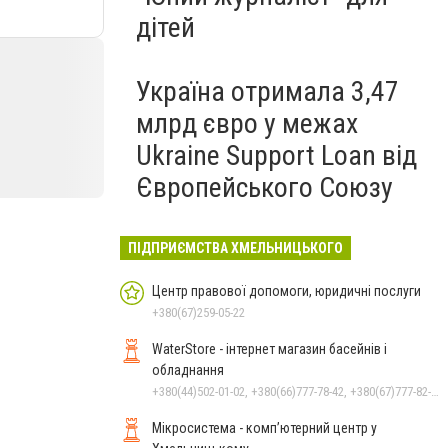
дітей
Україна отримала 3,47
млрд євро у межах
Ukraine Support Loan від
Європейського Союзу
ПІДПРИЄМСТВА ХМЕЛЬНИЦЬКОГО
Центр правової допомоги, юридичні послуги
+380(67)259-05-22
WaterStore - інтернет магазин басейнів і
обладнання
+380(44)502-01-02, +380(66)777-78-42, +380(67)777-82-19, +380(67)890-80-80, +380(73)890-80-80, +380(44)502-01-03
Мікросистема - комп’ютерний центр у