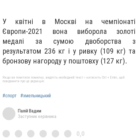
У квітні в Москві на чемпіонаті
Європи-2021 вона виборола золоті
медалі за сумою двоборства з
результатом 236 кг і у ривку (109 кг) та
бронзову нагороду у поштовху (127 кг).
Якщо ви помітили помилку, виділіть необхідний текст і натисніть Ctrl + Enter, щоб
повідомити про це редакцію
#спорт
#хмельницький
Палій Вадим
Заступник керівника
0,0