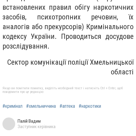
встановлених правил обігу наркотичних
засобів, психотропних речовин, їх
аналогів або прекурсорів) Кримінального
кодексу України. Проводиться досудове
розслідування.
Сектор комунікації поліції Хмельницької
області
Якщо ви помітили помилку, виділіть необхідний текст і натисніть Ctrl + Enter, щоб
повідомити про це редакцію
#кримінал
#хмельниччина
#аптека
#наркотики
Палій Вадим
Заступник керівника