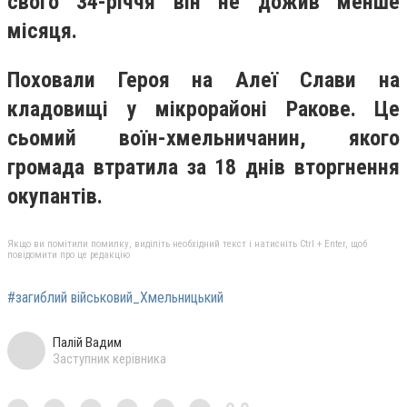
свого 34-річчя він не дожив менше
місяця.
Поховали Героя на Алеї Слави на
кладовищі у мікрорайоні Ракове. Це
сьомий воїн-хмельничанин, якого
громада втратила за 18 днів вторгнення
окупантів.
Якщо ви помітили помилку, виділіть необхідний текст і натисніть Ctrl + Enter, щоб
повідомити про це редакцію
#загиблий військовий_Хмельницький
Палій Вадим
Заступник керівника