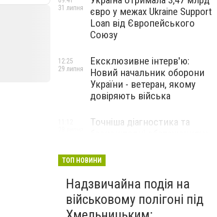
Україна отримала 3,47 млрд
09:41
31 липня
євро у межах Ukraine Support
Loan від Європейського
Союзу
Ексклюзивне інтерв'ю:
12:25
29 липня
Новий начальник оборони
України - ветеран, якому
довіряють війська
Точніша діагностика та
11:12
28 липня
безкоштовні обстеження: у
Хмельницькому
протипухлинному центрі
ТОП НОВИНИ
запрацював новий
томограф
Надзвичайна подія на
військовому полігоні під
Паперовий флот замість
23:42
Хмельницьким:
27 липня