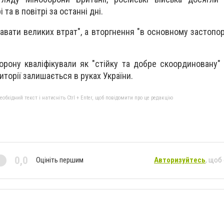
 та в повітрі за останні дні.
вати великих втрат", а вторгнення "в основному застопор
орону кваліфікували як "стійку та добре скоординовану" 
торії залишається в руках України.
бхідний текст і натисніть Ctrl + Enter, щоб повідомити про це редакцію
0,0
Оцініть першим
Авторизуйтесь
, щоб