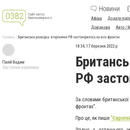
Новини
Афіша
Додати підп
Довідкова
Авто / 
Головна
Британська розвідка: вторгнення РФ застопорилось на всіх фронтах
18:34, 17 березня 2022 р.
Британсь
Палій Вадим
Заступник керівника
РФ засто
За словами британської 
фронтах".
Про це, як пише
"Європе
Згідно з останнього ог