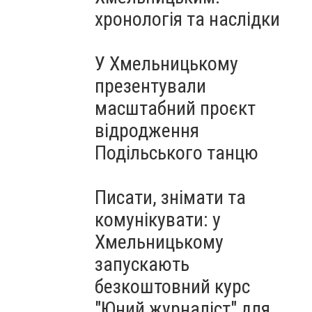
Чорноморського: як реальні
хронологія та наслідки
втрати Росії перетворилися
на дитячу аплікацію
У Хмельницькому
презентували
масштабний проєкт
відродження
Подільського танцю
Писати, знімати та
комунікувати: у
Хмельницькому
запускають
безкоштовний курс
"Юний журналіст" для