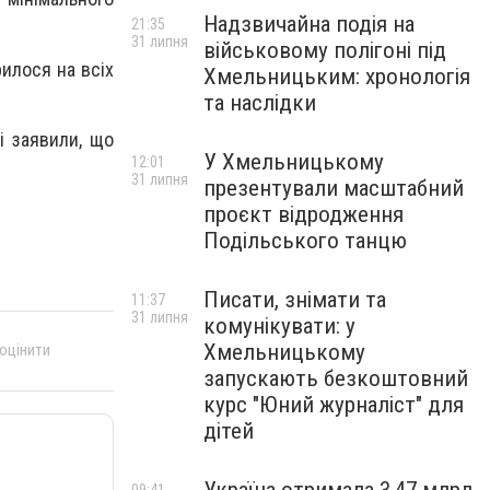
Надзвичайна подія на
21:35
31 липня
військовому полігоні під
илося на всіх
Хмельницьким: хронологія
та наслідки
і заявили, що
У Хмельницькому
12:01
31 липня
презентували масштабний
проєкт відродження
Подільського танцю
Писати, знімати та
11:37
31 липня
комунікувати: у
Хмельницькому
 оцінити
запускають безкоштовний
курс "Юний журналіст" для
дітей