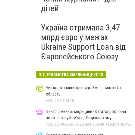
дітей
Україна отримала 3,47
млрд євро у межах
Ukraine Support Loan від
Європейського Союзу
ПІДПРИЄМСТВА ХМЕЛЬНИЦЬКОГО
Чистка, копання криниць Хмельницький та
область
+380(96)713-63-10
Центр сімейної медицини - багатопрофільна
поліклініка у Кам’янці-Подільському
+380(96)796-36-85, +380(98)812-63-48, +380(97)782-45-70