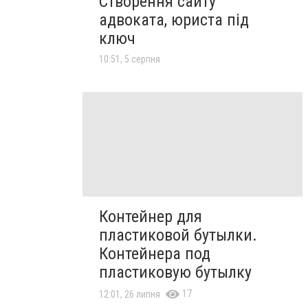
Створення сайту
адвоката, юриста під
ключ
10:51, 5 серпня
Контейнер для
пластиковой бутылки.
Контейнера под
пластиковую бутылку
17
12:01, 26 липня