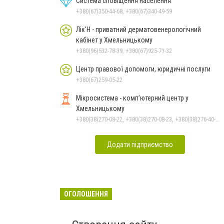
Система сповіщення населення
+380(67)350-44-68, +380(67)340-49-59
Лік'Н - приватний дерматовенерологічний
кабінет у Хмельницькому
+380(96)532-78-39, +380(67)925-71-32
Центр правової допомоги, юридичні послуги
+380(67)259-05-22
Мікросистема - комп’ютерний центр у
Хмельницькому
+380(38)270-08-22, +380(38)270-08-23, +380(38)276-40-56, +380(38)265-10-45
Додати підприємство
ОГОЛОШЕННЯ