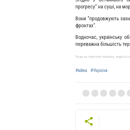
прогресу" на суші, на морі
Вони "продовжують зазна
фронтах".
Водночас, українську об
переважна більшість тери
Якщо ви помітили помилку, виділіть нео
#війна
#Україна