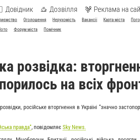
Довідник
Дозвілля
Реклама на сай
риємство
Оголошення
Нерухомість
Вакансії
Карта міста
Пог
Мото
Форум міста
Помічник
ка розвідка: вторгнен
порилось на всіх фрон
розвідки, російське вторгнення в Україні "значно застопо
йська правда"
, повідомляє
Sky News.
ляду Міноборони Британії, російські війська досягли 