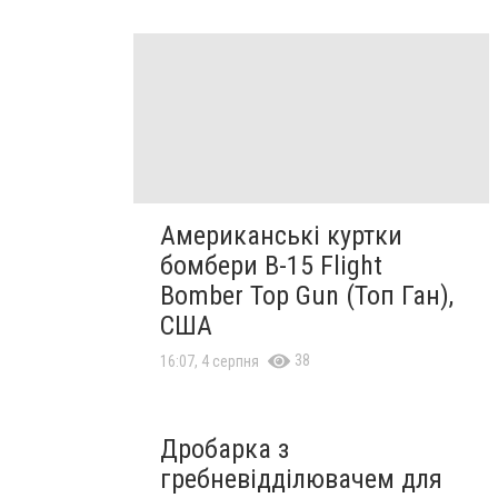
Американські куртки
бомбери B-15 Flight
Bomber Top Gun (Топ Ган),
США
38
16:07, 4 серпня
Дробарка з
гребневідділювачем для