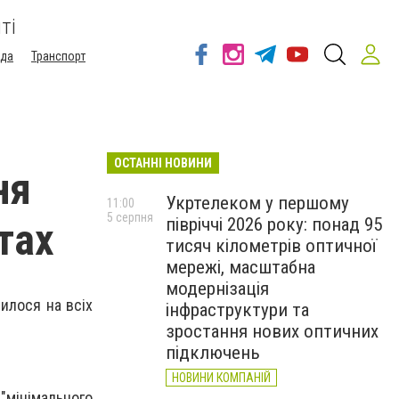
ті
ода
Транспорт
ОСТАННІ НОВИНИ
ня
Укртелеком у першому
11:00
5 серпня
півріччі 2026 року: понад 95
тах
тисяч кілометрів оптичної
мережі, масштабна
модернізація
рилося на всіх
інфраструктури та
зростання нових оптичних
підключень
НОВИНИ КОМПАНІЙ
"мінімального