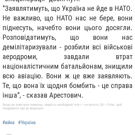
"Заявлятимуть, що Україна не йде в НАТО.
Не важливо, що НАТО нас не бере, вони
піднесуть, начебто вони цього досягли.
Розповідатимуть, що вони нас
демілітаризували - розбили всі військові
аеродроми, завдали втрат
націоналістичним батальйонам, знищили
всю авіацію. Вони ж це вже заявляють.
Те, що вона їх щодня бомбить - це справа
інша", - сказав Арестович.
Якщо ви помітили помилку, виділіть необхідний текст і натисніть Ctrl + Enter, щоб
повідомити про це редакцію
#війна
#Україна