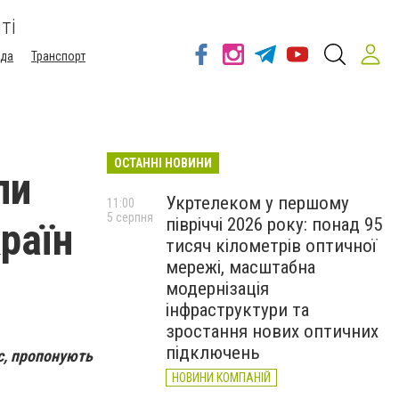
ті
ода
Транспорт
ОСТАННІ НОВИНИ
ли
Укртелеком у першому
11:00
5 серпня
півріччі 2026 року: понад 95
раїн
тисяч кілометрів оптичної
мережі, масштабна
модернізація
інфраструктури та
зростання нових оптичних
підключень
с, пропонують
НОВИНИ КОМПАНІЙ