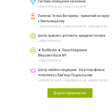
Чорноморського: як реальні
Система сповіщення населення
втрати Росії перетворилися
+380(67)350-44-68, +380(67)340-49-59
на дитячу аплікацію
Палінчак Тетяна Вікторівна - приватний нотаріус
у Хмельницькому
+380(67)300-03-22, +380(67)310-05-04, +380(38)279-52-33
Центр правової допомоги, юридичні послуги
+380(67)259-05-22
★ BusMaster ★ Переобладнання
Мікроавтобусів №1
+380(67)599-04-04
Центр сімейної медицини - багатопрофільна
поліклініка у Кам’янці-Подільському
+380(96)796-36-85, +380(98)812-63-48, +380(97)782-45-70
Додати підприємство