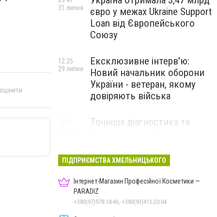
Україна отримала 3,47 млрд
09:41
31 липня
євро у межах Ukraine Support
Loan від Європейського
Союзу
Ексклюзивне інтерв'ю:
12:25
29 липня
Новий начальник оборони
України - ветеран, якому
 оцінити
довіряють війська
Точніша діагностика та
11:12
28 липня
безкоштовні обстеження: у
Хмельницькому
протипухлинному центрі
ПІДПРИЄМСТВА ХМЕЛЬНИЦЬКОГО
запрацював новий
томограф
Інтернет-Магазин Професійної Косметики —
PARADIZ
+380(97)978-18-46, +380(93)413-20-04
Паперовий флот замість
23:42
27 липня