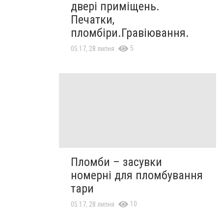
двері приміщень.
Печатки,
пломбіри.Гравіювання.
5
05:17, 28 липня
Пломби – засувки
номерні для пломбування
тари
10
05:17, 28 липня