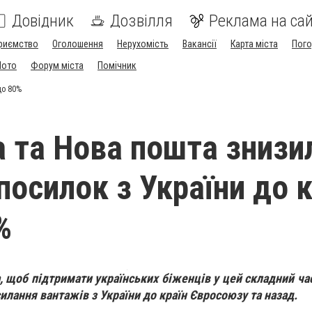
Довідник
Дозвілля
Реклама на сай
риємство
Оголошення
Нерухомість
Вакансії
Карта міста
Пог
Мото
Форум міста
Помічник
до 80%
 та Нова пошта знизи
посилок з України до к
%
, щоб підтримати українських біженців у цей складний ча
силання вантажів з України до країн Євросоюзу та назад.