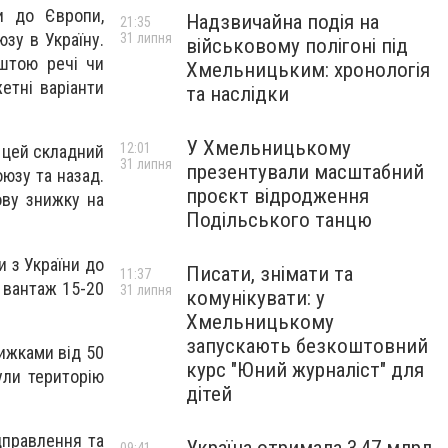
ли до Європи,
Надзвичайна подія на
21:35
зу в Україну.
31 липня
військовому полігоні під
оштою речі чи
Хмельницьким: хронологія
етні варіанти
та наслідки
У Хмельницькому
12:01
 цей складний
31 липня
презентували масштабний
оюзу та назад.
проєкт відродження
ову знижку на
Подільського танцю
 з України до
Писати, знімати та
11:37
 вантаж 15-20
31 липня
комунікувати: у
Хмельницькому
запускають безкоштовний
нижками від 50
курс "Юний журналіст" для
ули територію
дітей
дправлення та