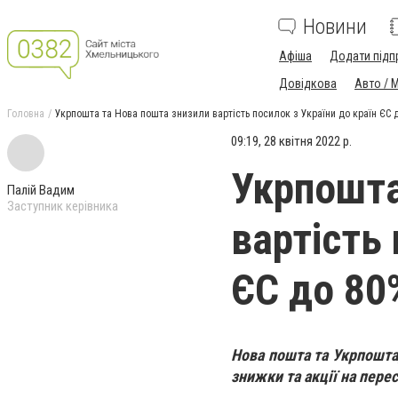
Новини
Афіша
Додати підп
Довідкова
Авто / 
Головна
Укрпошта та Нова пошта знизили вартість посилок з України до країн ЄС 
09:19, 28 квітня 2022 р.
Укрпошта
Палій Вадим
Заступник керівника
вартість 
ЄС до 80
Нова пошта та Укрпошта
знижки та акції на пере