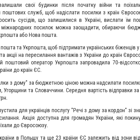
м залишали свої будинки після початку війни та поїха
 поштових служб, щоб надіслати посилки з країн Євросою
просить сусідів, що залишилися в Україні, вислати їм п
і міжнародних посилок можна заощадити, обираючи бюдж
крпошта або Нова пошта.
пошта та Укрпошта, щоб підтримати українських біженців у
та акції на пересилання вантажів з України до країн Єврос
ий поштовий оператор Укрпошта запровадила 70-відсотк
аїни до країн ЄС.
илки з дому" за бюджетною ціною можна надсилати посилки
и, Угорщини та Словаччини. Середня вартість відправки за
грн.
устила для українців послугу "Речі з дому за кордон" зі з
силання. Акція доступна для громадян України, які покин
иїхали до Євросоюзу.
країни в Польщу та ще 23 країни ЄС залежить від зони ві