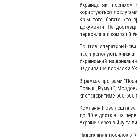
Українці, які поспіхо
користуються послугами
Крім того, багато хто 
документи. На доставц
пересилання компаній У
Поштові оператори Нова 
час, пропонують знижки 
Український національн
надсилання посилок з Укр
В рамках програми "Пос
Польщі, Румунії, Молдов
кг становитиме 500-600 
Компанія Нова пошта зап
до 80 відсотків на пере
України через війну та в
Надсилання посилок з У