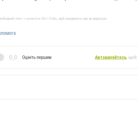
бхідний текст і натисніть Ctrl + Enter, щоб повідомити про це редакцію
опомога
0,0
Оцініть першим
Авторизуйтесь
, щоб