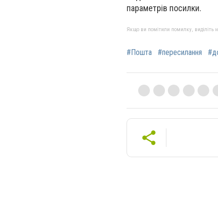
параметрів посилки.
Якщо ви помітили помилку, виділіть нео
#Пошта
#пересилання
#д