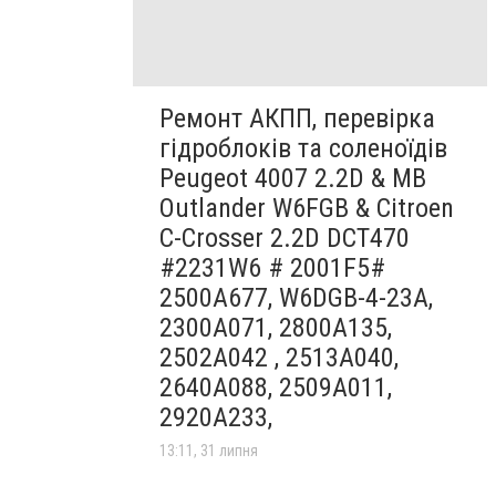
Ремонт АКПП, перевірка
гідроблоків та соленоїдів
Peugeot 4007 2.2D & MB
Outlander W6FGB & Citroen
C-Crosser 2.2D DCT470
#2231W6 # 2001F5#
2500A677, W6DGB-4-23A,
2300A071, 2800A135,
2502A042 , 2513A040,
2640A088, 2509A011,
2920A233,
13:11, 31 липня