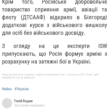
Крім того, Російське добровольче
товариство сприяння армії, авіації та
флоту (ДТСААФ) відкрило в Білгороді
додаткові курси з військового вишколу
для осіб без військового досвіду.
З огляду на це експерти ISW
припускають, що Росія формує армію з
розрахунку на затяжні бої в Україні.
Якщо ви помітили помилку, виділіть необхідний текст і натисніть Ctrl + Enter, щоб
повідомити про це редакцію
#війна
#Україна
Палій Вадим
Заступник керівника