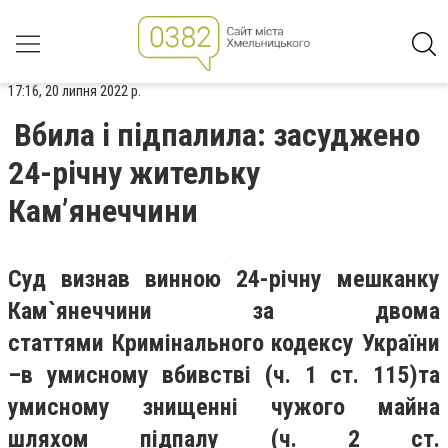
17:16, 20 липня 2022 р.
Вбила і підпалила: засуджено
24-річну жительку
Кам’янеччини
С
уд визнав винною 24-річну мешканку
Кам`янеччини
за двома
статтями
Кримінального кодексу України
–
в умисному вбивстві
(
ч. 1 ст. 115
)
та
умисному знищенні чужого майна
шляхом підпалу
(ч. 2 ст.