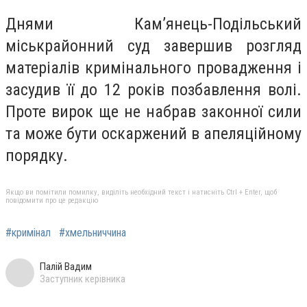
Днями Кам’янець-Подільський
міськрайонний суд завершив розгляд
матеріалів кримінального провадження і
засудив її до 12 років позбавлення волі.
Проте вирок ще не набрав законної сили
та може бути оскаржений в апеляційному
порядку.
Якщо ви помітили помилку, виділіть необхідний текст і натисніть Ctrl + Enter, щоб
повідомити про це редакцію
#кримінал
#хмельниччина
Палій Вадим
Заступник керівника