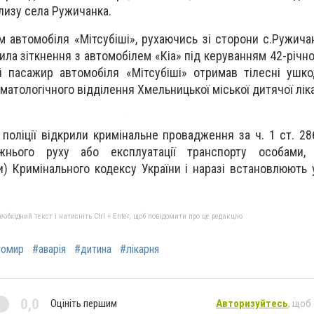
лизу села Ружичанка.
м автомобіля «Мітсубіші», рухаючись зі сторони с.Ружича
ла зіткнення з автомобілем «Кіа» під керуванням 42-річно
й пасажир автомобіля «Мітсубіші» отримав тілесні ушк
матологічного відділення Хмельницької міської дитячої ліка
 поліції відкрили кримінальне провадження за ч. 1 ст. 2
нього руху або експлуатації транспорту особами,
) Кримінального кодексу України і наразі встановлюють 
бхідний текст і натисніть Ctrl + Enter, щоб повідомити про це редакцію
томир
#аварія
#дитина
#лікарня
0,0
Оцініть першим
Авторизуйтесь
, щоб