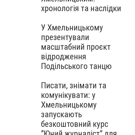
Чорноморського: як реальні
хронологія та наслідки
втрати Росії перетворилися
на дитячу аплікацію
У Хмельницькому
презентували
масштабний проєкт
відродження
Подільського танцю
Писати, знімати та
комунікувати: у
Хмельницькому
запускають
безкоштовний курс
"Юний журналіст" для