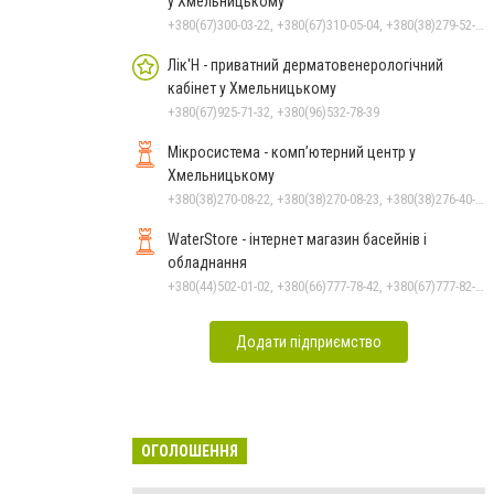
у Хмельницькому
+380(67)300-03-22, +380(67)310-05-04, +380(38)279-52-33
Лік'Н - приватний дерматовенерологічний
кабінет у Хмельницькому
+380(67)925-71-32, +380(96)532-78-39
Мікросистема - комп’ютерний центр у
Хмельницькому
+380(38)270-08-22, +380(38)270-08-23, +380(38)276-40-56, +380(38)265-10-45
WaterStore - інтернет магазин басейнів і
обладнання
+380(44)502-01-02, +380(66)777-78-42, +380(67)777-82-19, +380(67)890-80-80, +380(73)890-80-80, +380(44)502-01-03
Додати підприємство
ОГОЛОШЕННЯ