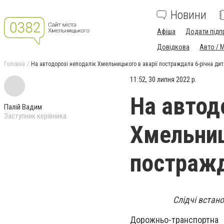
Новини
Афіша
Додати підп
Довідкова
Авто / 
Головна
На автодорозі неподалік Хмельницького в аварії постраждала 6-річна ди
11:52, 30 липня 2022 р.
На автод
Палій Вадим
Заступник керівника
Хмельниц
постражд
Слідчі встан
Дорожньо-транспортна 