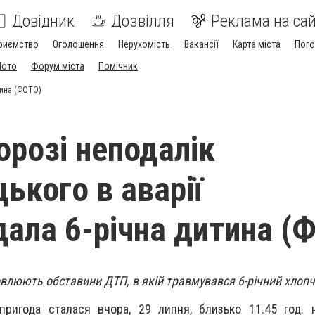
Довідник
Дозвілля
Реклама на сай
риємство
Оголошення
Нерухомість
Вакансії
Карта міста
Пог
Мото
Форум міста
Помічник
тина (ФОТО)
орозі неподалік
ького в аварії
ала 6-річна дитина (
овлюють обставини ДТП, в якій травмувався 6-річний хлоп
пригода сталася вчора, 29 липня, близько 11.45 год. 