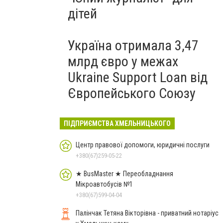
дітей
Україна отримала 3,47
млрд євро у межах
Ukraine Support Loan від
Європейського Союзу
ПІДПРИЄМСТВА ХМЕЛЬНИЦЬКОГО
Центр правової допомоги, юридичні послуги
+380(67)259-05-22
★ BusMaster ★ Переобладнання
Мікроавтобусів №1
+380(67)599-04-04
Палінчак Тетяна Вікторівна - приватний нотаріус