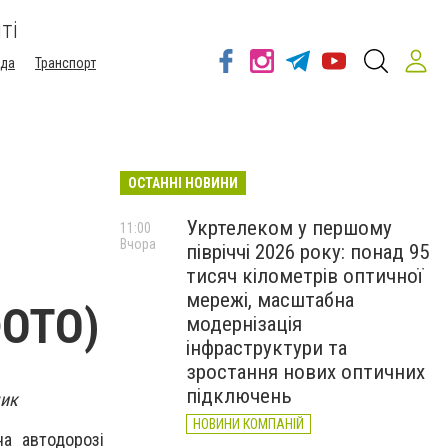
ті
ода
Транспорт
ОСТАННІ НОВИНИ
Укртелеком у першому
11:00
Вчора
півріччі 2026 року: понад 95
тисяч кілометрів оптичної
мережі, масштабна
ФОТО)
модернізація
інфраструктури та
зростання нових оптичних
підключень
чик
НОВИНИ КОМПАНІЙ
на автодорозі