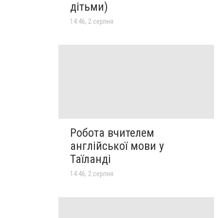
дітьми)
14:46, 2 серпня
Робота вчителем
англійської мови у
Таїланді
14:46, 2 серпня