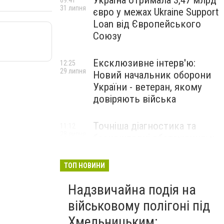
Україна отримала 3,47 млрд
09:41
31 липня
євро у межах Ukraine Support
Loan від Європейського
Союзу
Ексклюзивне інтерв'ю:
12:25
29 липня
Новий начальник оборони
України - ветеран, якому
довіряють війська
Точніша діагностика та
11:12
28 липня
безкоштовні обстеження: у
Хмельницькому
протипухлинному центрі
ТОП НОВИНИ
запрацював новий
томограф
Надзвичайна подія на
військовому полігоні під
Паперовий флот замість
23:42
Хмельницьким:
27 липня