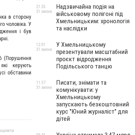
Надзвичайна подія на
21:35
31 липня
військовому полігоні під
нка в сторону
Хмельницьким: хронологія
го чоловіка. У
та наслідки
одження і був
рні.
У Хмельницькому
12:01
31 липня
презентували масштабний
86 (Порушення
проєкт відродження
 які керують
Подільського танцю
усі обставини
Писати, знімати та
11:37
31 липня
комунікувати: у
Хмельницькому
запускають безкоштовний
курс "Юний журналіст" для
дітей
 оцінити