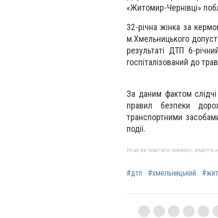
«Житомир-Чернівці» поб
32-річна жінка за кермо
м.Хмельницького допусти
результаті ДТП 6-річни
госпіталізований до трав
За даним фактом слідчі
правил безпеки дорож
транспортними засобами
події.
Якщо ви помітили помилку, виділіть нео
#дтп
#хмельницький
#жи