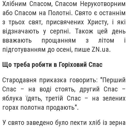
Хлібним Спасом, Спасом Нерукотворним
або Спасом на Полотні. Свято є останнім
з трьох свят, присвячених Христу, і які
відзначають у серпні. Також цей день
вважають прощанням з літом і
підготуванням до осені, пише ZN.ua.
Що треба робити в Горіховий Спас
Стародавня приказка говорить: "Перший
Спас – на воді стоять, другий Спас –
яблука їдять, третій Спас – на зелених
горах полотна продають".
У свято заведено було пекти хліб із зерна