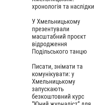
Чорноморського: як реальні
хронологія та наслідки
втрати Росії перетворилися
на дитячу аплікацію
У Хмельницькому
презентували
масштабний проєкт
відродження
Подільського танцю
Писати, знімати та
комунікувати: у
Хмельницькому
запускають
безкоштовний курс
"Юний журналіст" для