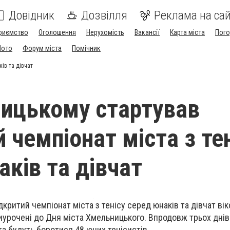
Довідник
Дозвілля
Реклама на сай
риємство
Оголошення
Нерухомість
Вакансії
Карта міста
Пог
Мото
Форум міста
Помічник
ів та дівчат
ицькому стартував
 чемпіонат міста з те
аків та дівчат
дкритий чемпіонат міста з тенісу серед юнаків та дівчат вік
риурочені до Дня міста Хмельницького. Впродовж трьох днів
та будуть боротися 48 юних тенісистів.