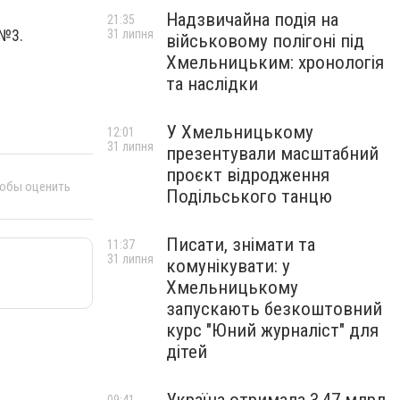
Надзвичайна подія на
21:35
 №3.
31 липня
військовому полігоні під
Хмельницьким: хронологія
та наслідки
У Хмельницькому
12:01
31 липня
презентували масштабний
проєкт відродження
тобы оценить
Подільського танцю
Писати, знімати та
11:37
31 липня
комунікувати: у
Хмельницькому
запускають безкоштовний
курс "Юний журналіст" для
дітей