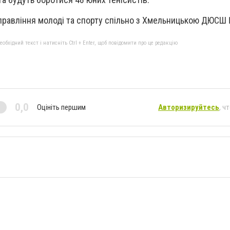
Управління молоді та спорту спільно з Хмельницькою ДЮСШ
бхідний текст і натисніть Ctrl + Enter, щоб повідомити про це редакцію
0,0
Оцініть першим
Авторизируйтесь
, ч