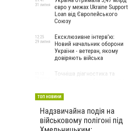
Україна отримала 3,47 млрд
09:41
31 липня
євро у межах Ukraine Support
Loan від Європейського
Союзу
Ексклюзивне інтерв'ю:
12:25
29 липня
Новий начальник оборони
України - ветеран, якому
довіряють війська
Точніша діагностика та
11:12
28 липня
безкоштовні обстеження: у
Хмельницькому
протипухлинному центрі
ТОП НОВИНИ
запрацював новий
томограф
Надзвичайна подія на
військовому полігоні під
Паперовий флот замість
23:42
Хмельницьким:
27 липня