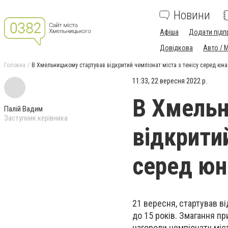
Новини
Афіша
Додати підп
Довідкова
Авто / 
Головна
В Хмельницькому стартував відкритий чемпіонат міста з тенісу серед юнак
11:33, 22 вересня 2022 р.
В Хмельн
Палій Вадим
Заступник керівника
відкритий
серед юн
21 вересня, стартував ві
до 15 років. Змагання п
нагороди чемпіонату міс