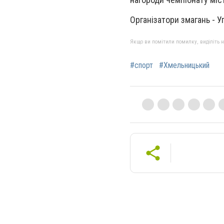
Організатори змагань - 
Якщо ви помітили помилку, виділіть нео
#спорт
#Хмельницький