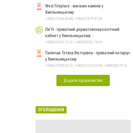
West Fireplace - магазин камінів у
Хмельницькому
+380(67)344-66-88, +380(67)679-47-38
Лік'Н - приватний дерматовенерологічний
кабінет у Хмельницькому
+380(67)925-71-32, +380(96)532-78-39
Палінчак Тетяна Вікторівна - приватний нотаріус
у Хмельницькому
+380(67)300-03-22, +380(67)310-05-04, +380(38)279-52-33
Додати підприємство
ОГОЛОШЕННЯ