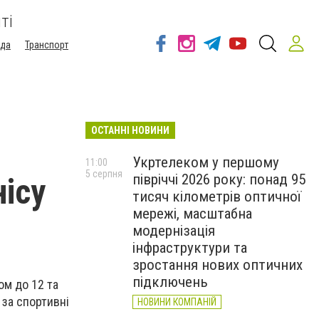
ті
ода
Транспорт
ОСТАННІ НОВИНИ
Укртелеком у першому
11:00
5 серпня
півріччі 2026 року: понад 95
нісу
тисяч кілометрів оптичної
мережі, масштабна
модернізація
інфраструктури та
зростання нових оптичних
підключень
ом до 12 та
 за спортивні
НОВИНИ КОМПАНІЙ