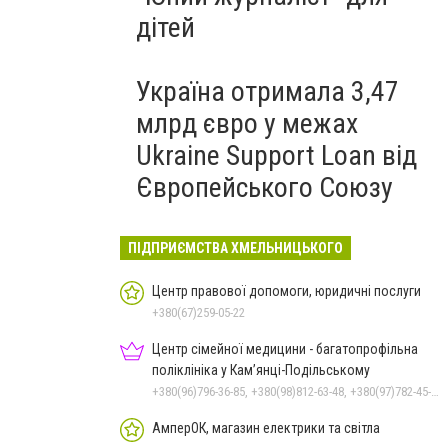
дітей
Україна отримала 3,47
млрд євро у межах
Ukraine Support Loan від
Європейського Союзу
ПІДПРИЄМСТВА ХМЕЛЬНИЦЬКОГО
Центр правової допомоги, юридичні послуги
+380(67)259-05-22
Центр сімейної медицини - багатопрофільна
поліклініка у Кам’янці-Подільському
+380(96)796-36-85, +380(98)812-63-48, +380(97)782-45-70
АмперОК, магазин електрики та світла