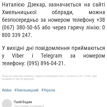
Наталією Дзекар, зазначається на сайті
Хмельницької облради, можна
безпосередньо за номером телефону
+38
(067) 380-50-65
або через гарячу лінію:
0
800 339 247
.
У вихідні дні повідомлення приймаються
у Viber і Telegram за номером
телефону:
(095) 896-04-21
.
Якщо ви помітили помилку, виділіть необхідний текст і натисніть Ctrl + Enter, щоб
повідомити про це редакцію
#війна
#Хмельницький
#Україна
Палій Вадим
Заступник керівника