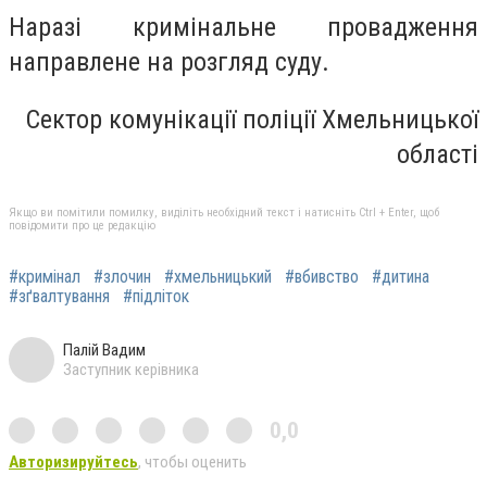
Наразі кримінальне провадження
направлене на розгляд суду.
Сектор комунікації поліції Хмельницької
області
Якщо ви помітили помилку, виділіть необхідний текст і натисніть Ctrl + Enter, щоб
повідомити про це редакцію
#кримінал
#злочин
#хмельницький
#вбивство
#дитина
#зґвалтування
#підліток
Палій Вадим
Заступник керівника
0,0
Авторизируйтесь
, чтобы оценить