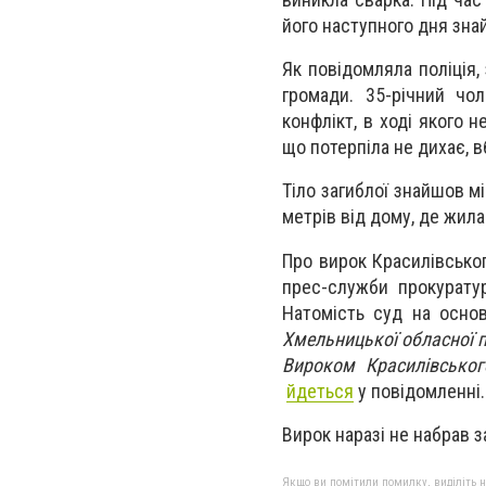
його наступного дня знай
Як повідомляла поліція,
громади. 35-річний чо
конфлікт, в ході якого 
що потерпіла не дихає, вб
Тіло загиблої знайшов м
метрів від дому, де жила
Про вирок Красилівськог
прес-служби прокуратур
Натомість суд на основ
Хмельницької обласної п
Вироком Красилівськог
йдеться
у повідомленні.
Вирок наразі не набрав з
Якщо ви помітили помилку, виділіть нео