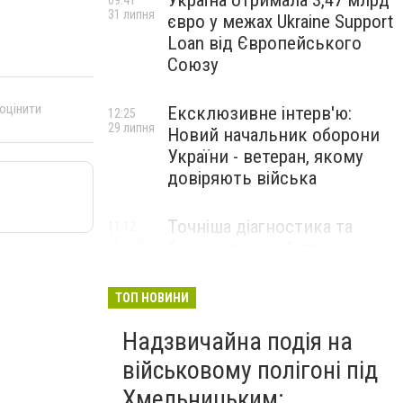
Україна отримала 3,47 млрд
09:41
31 липня
євро у межах Ukraine Support
Loan від Європейського
Союзу
 оцінити
Ексклюзивне інтерв'ю:
12:25
29 липня
Новий начальник оборони
України - ветеран, якому
довіряють війська
Точніша діагностика та
11:12
28 липня
безкоштовні обстеження: у
Хмельницькому
протипухлинному центрі
ТОП НОВИНИ
запрацював новий
томограф
Надзвичайна подія на
військовому полігоні під
Паперовий флот замість
23:42
Хмельницьким:
27 липня