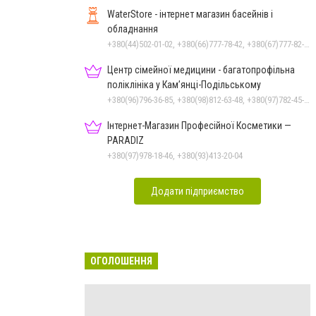
WaterStore - інтернет магазин басейнів і
обладнання
+380(44)502-01-02, +380(66)777-78-42, +380(67)777-82-19, +380(67)890-80-80, +380(73)890-80-80, +380(44)502-01-03
Центр сімейної медицини - багатопрофільна
поліклініка у Кам’янці-Подільському
+380(96)796-36-85, +380(98)812-63-48, +380(97)782-45-70
Інтернет-Магазин Професійної Косметики —
PARADIZ
+380(97)978-18-46, +380(93)413-20-04
Додати підприємство
ОГОЛОШЕННЯ