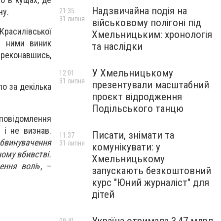
Надзвичайна подія на
ну.
21:35
31 липня
військовому полігоні під
 Красилівської
Хмельницьким: хронологія
ж ними виник
та наслідки
ереконавшись,
У Хмельницькому
12:01
31 липня
презентували масштабний
ло за декілька
проєкт відродження
Подільського танцю
 повідомлення
 і не визнав.
Писати, знімати та
11:37
обвинувачення
31 липня
комунікувати: у
ому вбивстві.
Хмельницькому
ення волі
», –
запускають безкоштовний
курс "Юний журналіст" для
дітей