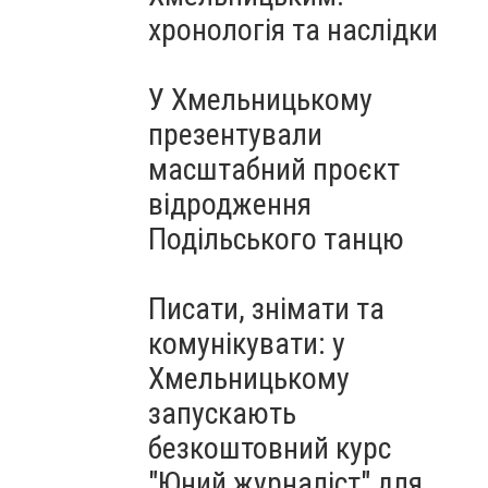
Чорноморського: як реальні
хронологія та наслідки
втрати Росії перетворилися
на дитячу аплікацію
У Хмельницькому
презентували
масштабний проєкт
відродження
Подільського танцю
Писати, знімати та
комунікувати: у
Хмельницькому
запускають
безкоштовний курс
"Юний журналіст" для