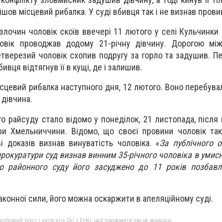
шов місцевий рибалка. У суді вбивця так і не визнав прови
 злочин чоловік скоїв ввечері 11 лютого у селі Кульчинки
ловік проводжав додому 21-річну дівчину. Дорогою мі
нетверезий чоловік схопив подругу за горло та задушив. П
ивця відтягнув її в кущі, де і залишив.
ісцевий рибалка наступного дня, 12 лютого. Воно перебува
 дівчина.
о райсуду стало відомо у понеділок, 21 листопада, після
и Хмельниччини. Відомо, що своєї провини чоловік так
і доказів визнав винуватість чоловіка. «
За публічного 
рокуратури суд визнав винним 35-річного чоловіка в умисн
о районного суду його засуджено до 11 років позбавл
аконної сили, його можна оскаржити в апеляційному суді.
бхідний текст і натисніть Ctrl + Enter, щоб повідомити про це редакцію