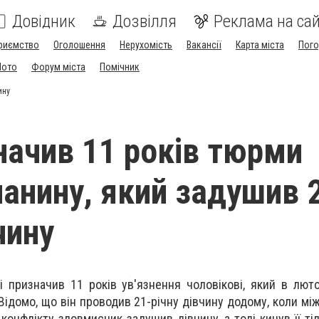
Довідник
Дозвілля
Реклама на сай
риємство
Оголошення
Нерухомість
Вакансії
Карта міста
Пог
Мото
Форум міста
Помічник
ину
начив 11 років тюрми
анину, який задушив 
чину
 призначив 11 років ув'язнення чоловікові, який в лют
ідомо, що він проводив 21-річну дівчину додому, коли мі
 конфлікту зловмисник задушив дівчину, а тоді кинув її ті