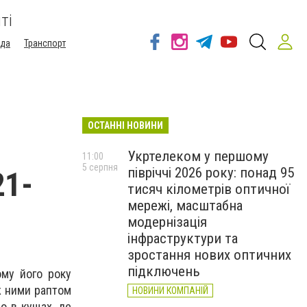
ті
ода
Транспорт
ОСТАННІ НОВИНИ
Укртелеком у першому
11:00
5 серпня
півріччі 2026 року: понад 95
21-
тисяч кілометрів оптичної
мережі, масштабна
модернізація
інфраструктури та
зростання нових оптичних
підключень
ому його року
ж ними раптом
НОВИНИ КОМПАНІЙ
ло в кущах, де