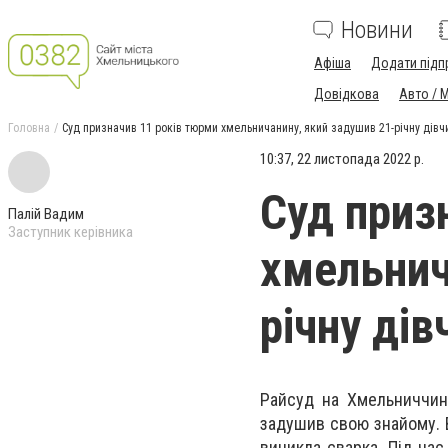
Новини
Афіша
Додати підп
Довідкова
Авто / 
Головна
Суд призначив 11 років тюрми хмельничанину, який задушив 21-річну дівч
10:37, 22 листопада 2022 р.
Суд приз
Палій Вадим
Заступник керівника
хмельнич
річну дів
Райсуд на Хмельниччині
задушив свою знайому. В
виникла сварка. Під час