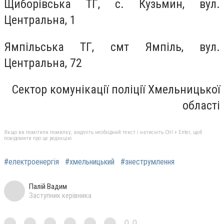
Щиборівська ТГ, с. Кузьмин, вул.
Центральна, 1
Ямпільська ТГ, смт Ямпіль, вул.
Центральна, 72
Сектор комунікації поліції Хмельницької
області
Якщо ви помітили помилку, виділіть необхідний текст і натисніть Ctrl + Enter, щоб
повідомити про це редакцію
#електроенергія
#хмельницький
#знеструмлення
Палій Вадим
Заступник керівника
0,0