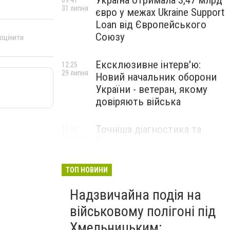
Україна отримала 3,47 млрд
09:41
31 липня
євро у межах Ukraine Support
Loan від Європейського
Союзу
 оцінити
Ексклюзивне інтерв'ю:
12:25
29 липня
Новий начальник оборони
України - ветеран, якому
довіряють війська
Точніша діагностика та
11:12
28 липня
безкоштовні обстеження: у
Хмельницькому
протипухлинному центрі
ТОП НОВИНИ
запрацював новий
томограф
Надзвичайна подія на
військовому полігоні під
Паперовий флот замість
23:42
Хмельницьким:
27 липня