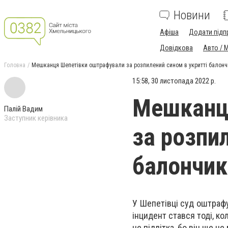
Новини
Афіша
Додати підп
Довідкова
Авто / 
Головна
Мешканця Шепетівки оштрафували за розпилений сином в укритті балонч
15:58, 30 листопада 2022 р.
Мешканц
Палій Вадим
Заступник керівника
за розпи
балончик
У Шепетівці суд оштрафу
інцидент стався тоді, ко
не підлітка, бо він ще не