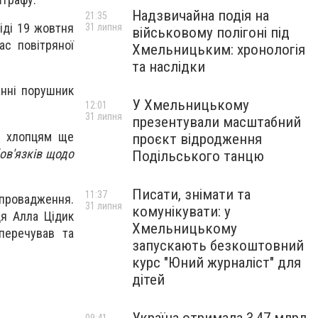
Надзвичайна подія на
21:35
іді 19 жовтня
31 липня
військовому полігоні під
ас повітряної
Хмельницьким: хронологія
та наслідки
анні порушник
У Хмельницькому
12:01
31 липня
презентували масштабний
ки хлопцям ще
проєкт відродження
ов'язків щодо
Подільського танцю
Писати, знімати та
11:37
провадження.
31 липня
комунікувати: у
дя Алла Цідик
Хмельницькому
перечував та
запускають безкоштовний
курс "Юний журналіст" для
дітей