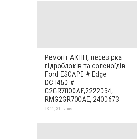
Ремонт АКПП, перевірка
гідроблоків та соленоїдів
Ford ESCAPE # Edge
DCT450 #
G2GR7000AE,2222064,
RMG2GR700AE, 2400673
13:11, 31 липня