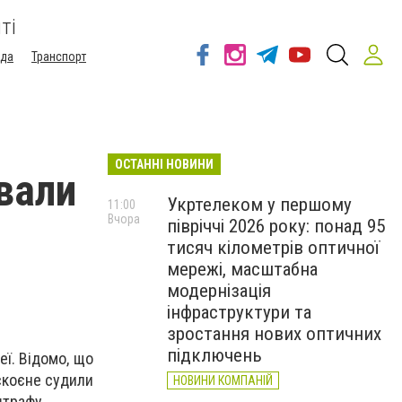
ті
ода
Транспорт
ОСТАННІ НОВИНИ
вали
Укртелеком у першому
11:00
Вчора
півріччі 2026 року: понад 95
тисяч кілометрів оптичної
мережі, масштабна
модернізація
інфраструктури та
зростання нових оптичних
підключень
еї. Відомо, що
 скоєне судили
НОВИНИ КОМПАНІЙ
штрафу.