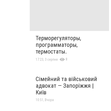
Терморегуляторы,
программаторы,
термостаты.
8
17:23, 3 серпня
Сімейний та військовий
адвокат — Запоріжжя |
Київ
10:51, Вчора