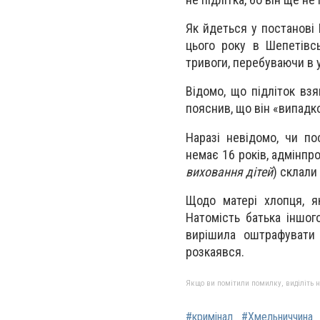
Як йдеться у постанові 
цього року в Шепетівсь
тривоги, перебуваючи в 
Відомо, що підліток вз
пояснив, що він «випадк
Наразі невідомо, чи по
немає 16 років, адмінпро
виховання дітей
) склали 
Щодо матері хлопця, я
Натомість батька іншог
вирішила оштрафувати
розкаявся.
Якщо ви помітили помилку, виділіть нео
#кримінал
#Хмельниччина