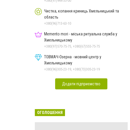
+380(97)944-33-00
Чистка, копання криниць Хмельницький та
область
+380(96)713-63-10
Memento mori - міська ритуальна служба у
Хмельницькому
+380(97)570-75-75, +380(67)555-75-75
ТОВМАЧ-Озерна - мовний центр у
Хмельницькому
+380(96)305-23-19, +380(73)305-23-19
Додати підприємство
ОГОЛОШЕННЯ