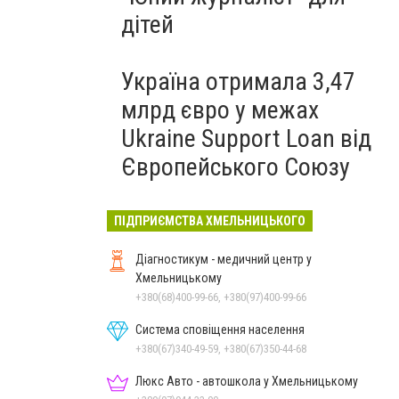
дітей
Україна отримала 3,47
млрд євро у межах
Ukraine Support Loan від
Європейського Союзу
ПІДПРИЄМСТВА ХМЕЛЬНИЦЬКОГО
Діагностикум - медичний центр у
Хмельницькому
+380(68)400-99-66, +380(97)400-99-66
Система сповіщення населення
+380(67)340-49-59, +380(67)350-44-68
Люкс Авто - автошкола у Хмельницькому