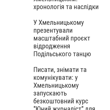
Чорноморського: як реальні
хронологія та наслідки
втрати Росії перетворилися
на дитячу аплікацію
У Хмельницькому
презентували
масштабний проєкт
відродження
Подільського танцю
Писати, знімати та
комунікувати: у
Хмельницькому
запускають
безкоштовний курс
"Юний журналіст" для