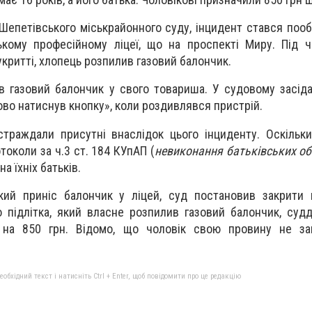
Шепетівського міськрайонного суду, інцидент стався пооб
кому професійному ліцеї, що на проспекті Миру. Під ч
укритті, хлопець розпилив газовий балончик.
яв газовий балончик у свого товариша. У судовому засід
ово натиснув кнопку», коли роздивлявся пристрій.
страждали присутні внаслідок цього інциденту. Оскіль
токоли за ч.3 ст. 184 КУпАП (
невиконання батьківських об
на їхніх батьків.
кий приніс балончик у ліцей, суд постановив закрити 
о підлітка, який власне розпилив газовий балончик, суд
 на 850 грн. Відомо, що чоловік свою провину не за
бхідний текст і натисніть Ctrl + Enter, щоб повідомити про це редакцію