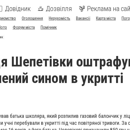
Довідник
Дозвілля
Реклама на сай
риємство
Оголошення
Нерухомість
Вакансії
Карта міста
Пог
Мото
Форум міста
Помічник
ик
я Шепетівки оштрафу
лений сином в укритті
вав батька школяра, який розпилив газовий балончик у ліц
ли учні перебували в укритті під час повітряної тривоги. За
 має 16 років, а його батька. Чоловікові призначили 850 грн 