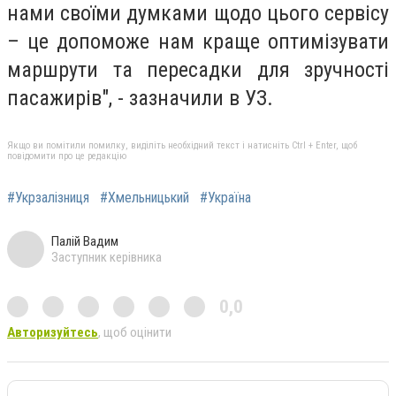
нами своїми думками щодо цього сервісу
– це допоможе нам краще оптимізувати
маршрути та пересадки для зручності
пасажирів", - зазначили в УЗ.
Якщо ви помітили помилку, виділіть необхідний текст і натисніть Ctrl + Enter, щоб
повідомити про це редакцію
#Укрзалізниця
#Хмельницький
#Україна
Палій Вадим
Заступник керівника
0,0
Авторизуйтесь
, щоб оцінити