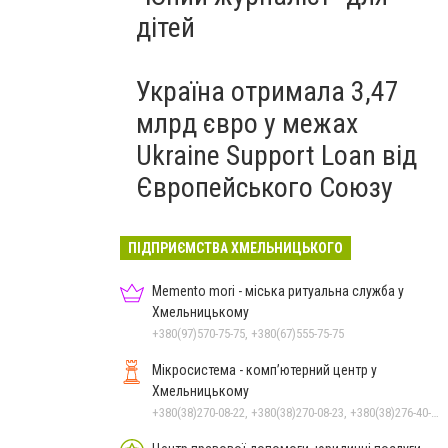
дітей
Україна отримала 3,47
млрд євро у межах
Ukraine Support Loan від
Європейського Союзу
ПІДПРИЄМСТВА ХМЕЛЬНИЦЬКОГО
Memento mori - міська ритуальна служба у
Хмельницькому
+380(97)570-75-75, +380(67)555-75-75
Мікросистема - комп’ютерний центр у
Хмельницькому
+380(38)270-08-22, +380(38)270-08-23, +380(38)276-40-56, +380(38)265-10-45