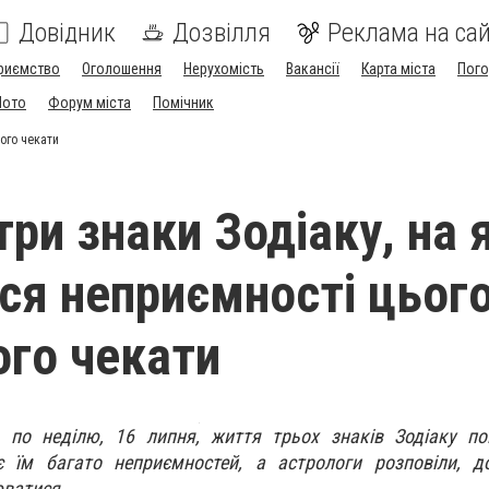
Довідник
Дозвілля
Реклама на сай
риємство
Оголошення
Нерухомість
Вакансії
Карта міста
Пог
Мото
Форум міста
Помічник
чого чекати
ри знаки Зодіаку, на я
ся неприємності цьог
ого чекати
, по неділю, 16 липня, життя трьох знаків Зодіаку по
є їм багато неприємностей, а астрологи розповіли, д
юватися.