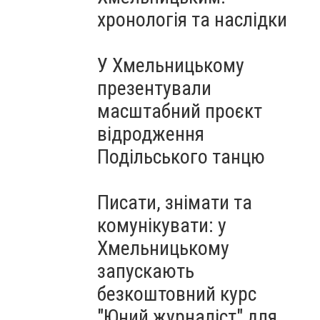
Чорноморського: як реальні
хронологія та наслідки
втрати Росії перетворилися
на дитячу аплікацію
У Хмельницькому
презентували
масштабний проєкт
відродження
Подільського танцю
Писати, знімати та
комунікувати: у
Хмельницькому
запускають
безкоштовний курс
"Юний журналіст" для