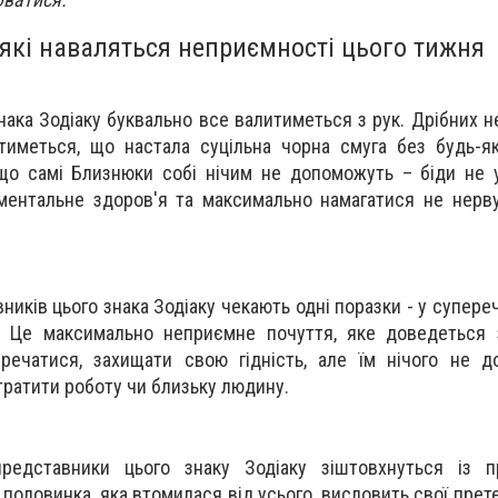
 які наваляться неприємності цього тижня
нака Зодіаку буквально все валитиметься з рук. Дрібних 
тиметься, що настала суцільна чорна смуга без будь-як
що самі Близнюки собі нічим не допоможуть – біди не 
ментальне здоров'я та максимально намагатися не нерв
иків цього знака Зодіаку чекають одні поразки - у супереч
. Це максимально неприємне почуття, яке доведеться з
речатися, захищати свою гідність, але їм нічого не д
тратити роботу чи близьку людину.
представники цього знаку Зодіаку зіштовхнуться із 
половинка, яка втомилася від усього, висловить свої прете