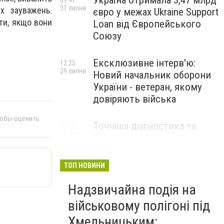
Україна отримала 3,47 млрд
09:41
31 липня
х зауважень.
євро у межах Ukraine Support
ти, якщо вони
Loan від Європейського
Союзу
Ексклюзивне інтерв'ю:
12:25
29 липня
Новий начальник оборони
України - ветеран, якому
довіряють війська
тобы оценить
Точніша діагностика та
11:12
28 липня
безкоштовні обстеження: у
Хмельницькому
протипухлинному центрі
ТОП НОВИНИ
запрацював новий
томограф
Надзвичайна подія на
військовому полігоні під
Паперовий флот замість
23:42
Хмельницьким:
27 липня