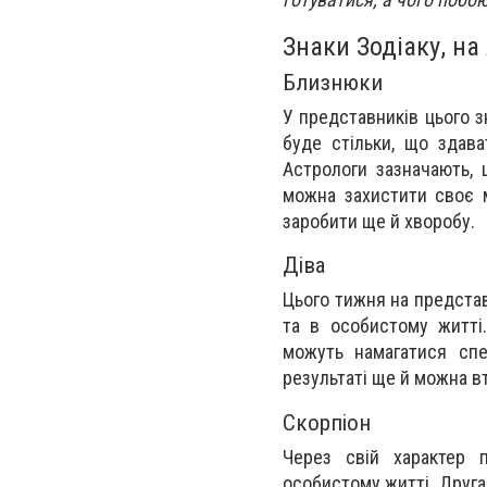
Знаки Зодіаку, на
Близнюки
У представників цього з
буде стільки, що здава
Астрологи зазначають, 
можна захистити своє 
заробити ще й хворобу.
Діва
Цього тижня на представн
та в особистому житті
можуть намагатися спе
результаті ще й можна в
Скорпіон
Через свій характер 
особистому житті. Друга 