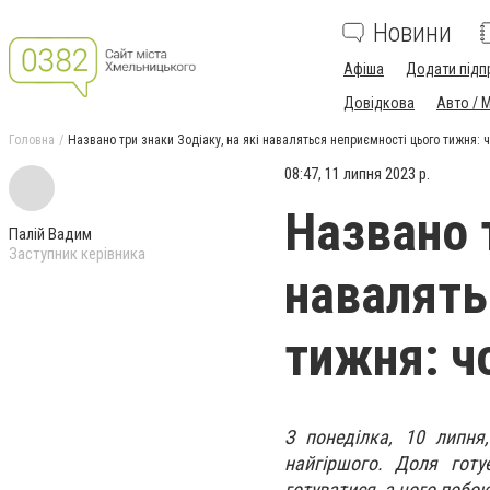
Новини
Афіша
Додати підп
Довідкова
Авто / 
Головна
Названо три знаки Зодіаку, на які наваляться неприємності цього тижня: 
08:47, 11 липня 2023 р.
Названо т
Палій Вадим
Заступник керівника
навалять
тижня: ч
З понеділка, 10 липня
найгіршого. Доля готу
готуватися, а чого побо