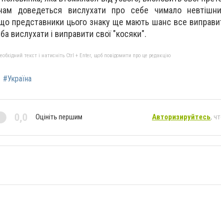
онам доведеться вислухати про себе чимало невтішни
 що представники цього знаку ще мають шанс все виправи
еба вислухати і виправити свої "косяки".
бхідний текст і натисніть Ctrl + Enter, щоб повідомити про це редакцію
#Україна
0,0
Оцініть першим
Авторизируйтесь
, ч