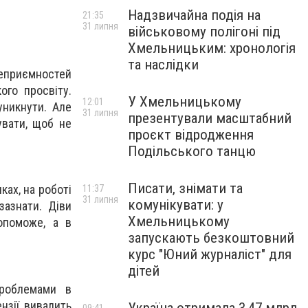
Надзвичайна подія на
21:35
31 липня
військовому полігоні під
Хмельницьким: хронологія
та наслідки
неприємностей
ого просвіту.
У Хмельницькому
12:01
уникнути. Але
31 липня
презентували масштабний
увати, щоб не
проєкт відродження
Подільського танцю
Писати, знімати та
ках, на роботі
11:37
31 липня
комунікувати: у
азнати. Діви
Хмельницькому
опоможе, а в
запускають безкоштовний
курс "Юний журналіст" для
дітей
проблемами в
нзії, вивалить