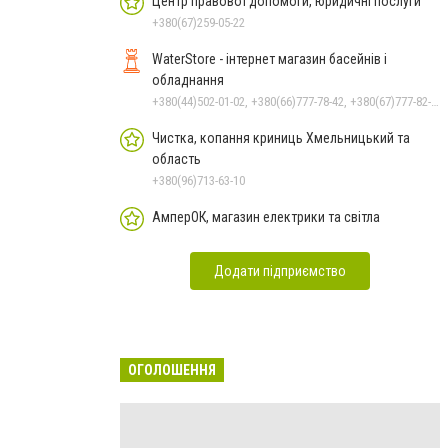
Центр правової допомоги, юридичні послуги
+380(67)259-05-22
WaterStore - інтернет магазин басейнів і
обладнання
+380(44)502-01-02, +380(66)777-78-42, +380(67)777-82-19, +380(67)890-80-80, +380(73)890-80-80, +380(44)502-01-03
Чистка, копання криниць Хмельницький та
область
+380(96)713-63-10
АмперОК, магазин електрики та світла
Додати підприємство
ОГОЛОШЕННЯ