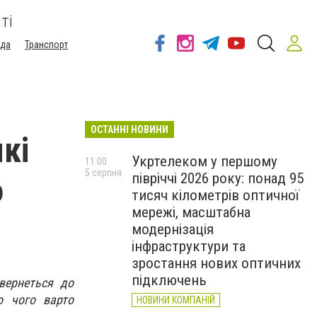
ті
ода
Транспорт
ОСТАННІ НОВИНИ
кі
Укртелеком у першому
11:00
5 серпня
півріччі 2026 року: понад 95
о
тисяч кілометрів оптичної
мережі, масштабна
модернізація
інфраструктури та
зростання нових оптичних
підключень
вернеться до
о чого варто
НОВИНИ КОМПАНІЙ