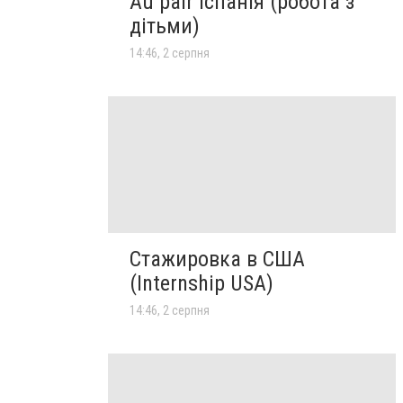
Au pair Іспанія (робота з
дітьми)
14:46, 2 серпня
Стажировка в США
(Internship USA)
14:46, 2 серпня