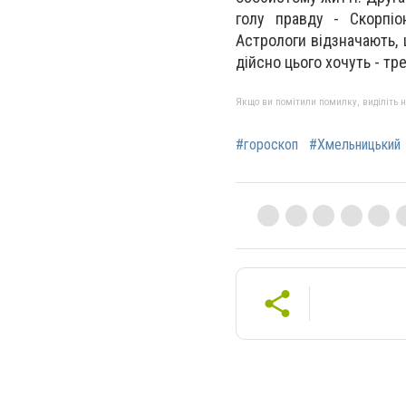
голу правду - Скорпі
Астрологи відзначають,
дійсно цього хочуть - тр
Якщо ви помітили помилку, виділіть нео
#гороскоп
#Хмельницький