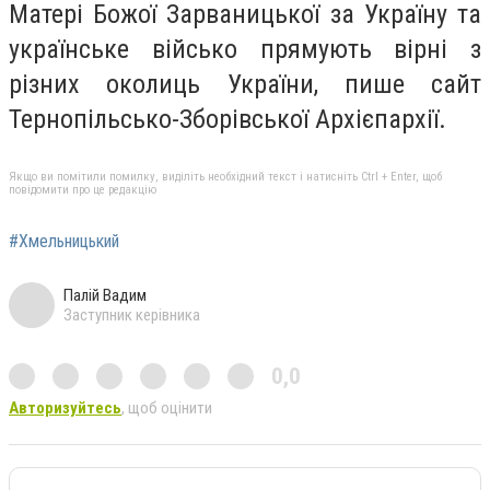
Матері Божої Зарваницької за Україну та
українське військо прямують вірні з
різних околиць України, пише сайт
Тернопільсько-Зборівської Архієпархії.
Якщо ви помітили помилку, виділіть необхідний текст і натисніть Ctrl + Enter, щоб
повідомити про це редакцію
#Хмельницький
Палій Вадим
Заступник керівника
0,0
Авторизуйтесь
, щоб оцінити