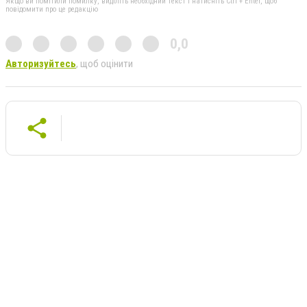
Якщо ви помітили помилку, виділіть необхідний текст і натисніть Ctrl + Enter, щоб
повідомити про це редакцію
0,0
Авторизуйтесь
, щоб оцінити