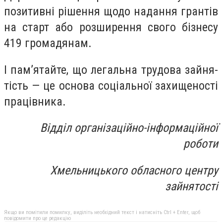
позитивні рішення щодо надання грантів
на старт або розширення свого бізнесу
419 громадянам.
І пам’ятай­те, що ле­галь­на тру­до­ва зай­ня­
тість — це ос­но­ва со­ці­аль­ної за­хи­ще­нос­ті
пра­ців­ни­ка.
Відділ організаційно-інформаційної
роботи
Хмельницького обласного центру
зайнятості
Якщо ви помітили помилку, виділіть необхідний текст і натисніть Ctrl + Enter, щоб
повідомити про це редакцію