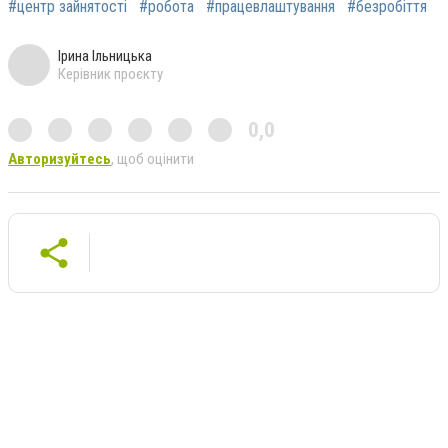
#центр зайнятості
#робота
#працевлаштування
#безробіття
Ірина Ільницька
Керівник проєкту
0,0
Авторизуйтесь
, щоб оцінити