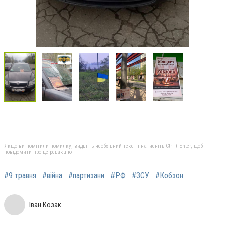
Якщо ви помітили помилку, виділіть необхідний текст і натисніть Ctrl + Enter, щоб
повідомити про це редакцію
#9 травня
#війна
#партизани
#РФ
#ЗСУ
#Кобзон
Іван Козак