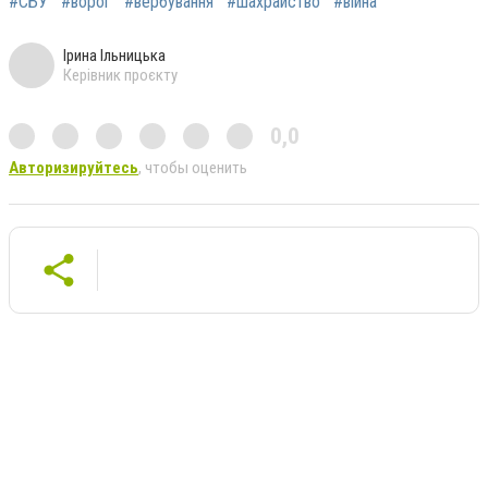
#СБУ
#ворог
#вербування
#шахрайство
#війна
Ірина Ільницька
Керівник проєкту
0,0
Авторизируйтесь
, чтобы оценить