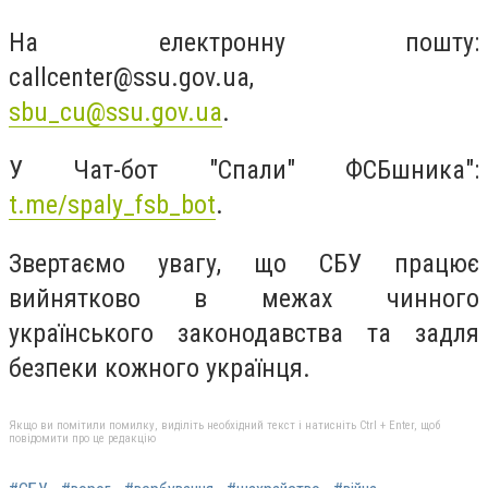
На електронну пошту:
callcenter@ssu.gov.ua
,
sbu_cu@ssu.gov.ua
.
У Чат-бот "Спали" ФСБшника":
t.me/spaly_fsb_bot
.
Звертаємо увагу, що СБУ працює
вийнятково в межах чинного
українського законодавства та задля
безпеки кожного українця.
Якщо ви помітили помилку, виділіть необхідний текст і натисніть Ctrl + Enter, щоб
повідомити про це редакцію