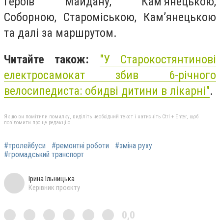
Героїв Майдану, Кам’янецькою,
Соборною, Староміською, Кам’янецькою
та далі за маршрутом.
Читайте також:
"
У Старокостянтинові
електросамокат збив 6-річного
велосипедиста: обидві дитини в лікарні"
.
Якщо ви помітили помилку, виділіть необхідний текст і натисніть Ctrl + Enter, щоб
повідомити про це редакцію
#тролейбуси
#ремонтні роботи
#зміна руху
#громадський транспорт
Ірина Ільницька
Керівник проєкту
0,0