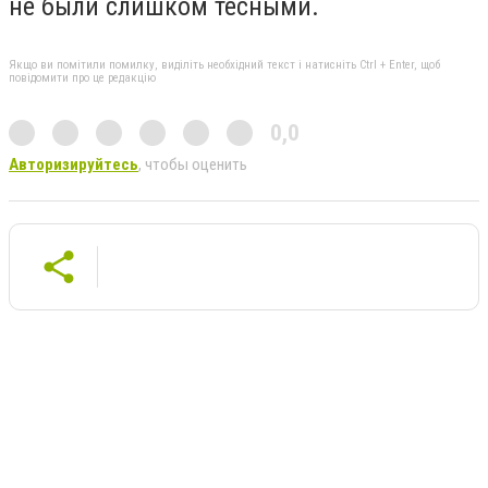
не были слишком тесными.
Якщо ви помітили помилку, виділіть необхідний текст і натисніть Ctrl + Enter, щоб
повідомити про це редакцію
0,0
Авторизируйтесь
, чтобы оценить