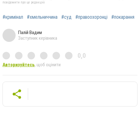
повідомити про це редакцію
#кримінал
#хмельниччина
#суд
#правоохоронці
#покарання
Палій Вадим
Заступник керівника
0,0
Авторизуйтесь
, щоб оцінити