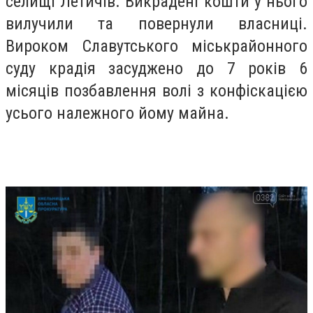
селищі Летичів. Викрадені кошти у нього
вилучили та повернули власниці.
Вироком Славутського міськрайонного
суду крадія засуджено до 7 років 6
місяців позбавлення волі з конфіскацією
усього належного йому майна.