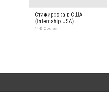
Стажировка в США
(Internship USA)
14:46, 2 серпня
го. Для інтернет-видань обов'язкове розміщення прямого, відкритого для пошукових
клама" публікуються на правах реклами.