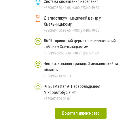
Чорноморського: як реальні
Система сповіщення населення
втрати Росії перетворилися
+380(67)350-44-68, +380(67)340-49-59
на дитячу аплікацію
Діагностикум - медичний центр у
Хмельницькому
+380(68)400-99-66, +380(97)400-99-66
Лік'Н - приватний дерматовенерологічний
кабінет у Хмельницькому
+380(96)532-78-39, +380(67)925-71-32
Чистка, копання криниць Хмельницький та
область
+380(96)713-63-10
★ BusMaster ★ Переобладнання
Мікроавтобусів №1
+380(67)599-04-04
Додати підприємство