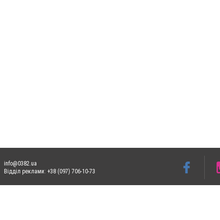
info@0382.ua
Відділ реклами: +38 (097) 706-10-73
Допускається цитування матеріалів без отримання попередньої згоди 0382.ua за умо
систем гіперпосилання на цитовані статті не нижче другого абзацу в тексті або в я
Матеріали з плашками
"Новини компаній", "Промо", "Партнерський матеріал", "Партне