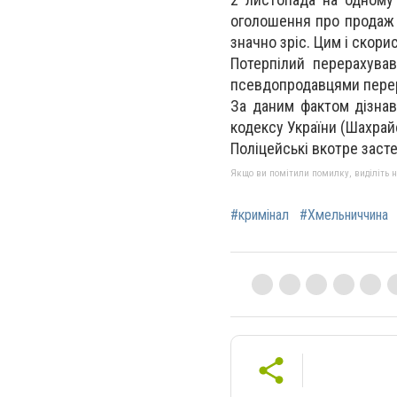
оголошення про продаж б
значно зріс. Цим і скор
Потерпілий перерахував
псевдопродавцями пере
За даним фактом дізнав
кодексу України (Шахрай
Поліцейські вкотре заст
Якщо ви помітили помилку, виділіть нео
#кримінал
#Хмельниччина