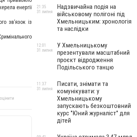
Надзвичайна подія на
ерела енергії
21:35
31 липня
військовому полігоні під
Хмельницьким: хронологія
го зв’язок із
та наслідки
Кримінального
У Хмельницькому
12:01
31 липня
презентували масштабний
проєкт відродження
Подільського танцю
Писати, знімати та
11:37
31 липня
комунікувати: у
Хмельницькому
 оцінити
запускають безкоштовний
курс "Юний журналіст" для
дітей