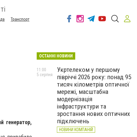
ті
ода
Транспорт
ОСТАННІ НОВИНИ
Укртелеком у першому
11:00
5 серпня
півріччі 2026 року: понад 95
тисяч кілометрів оптичної
мережі, масштабна
модернізація
інфраструктури та
зростання нових оптичних
підключень
й генератор,
НОВИНИ КОМПАНІЙ
нця привабило