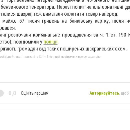
ензинового генератора. Наразі попит на альтернативні дж
исталися шахраї, тож вимагали оплатити товар наперед.
 майже 57 тисяч гривень на банківську картку, після чо
рвався.
ачі розпочали кримінальне провадження за ч. 1 ст. 190 
ство), повідомили у
поліції
.
ерігають громадян від таких поширених шахрайських схем.
бхідний текст і натисніть Ctrl + Enter, щоб повідомити про це редакцію
0,0
Оцініть першим
Авторизуйтесь
, щоб