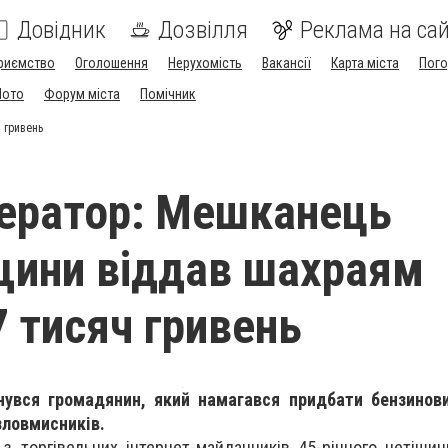
Довідник
Дозвілля
Реклама на сай
риємство
Оголошення
Нерухомість
Вакансії
Карта міста
Пог
Мото
Форум міста
Помічник
 гривень
ератор: Мешканець
щини віддав шахраям
 тисяч гривень
нувся громадянин, який намагався придбати бензинови
зловмисників.
з торгівельних інтернет-майданчиків 45-річного нетіши