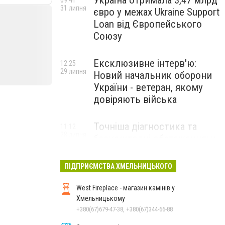
Україна отримала 3,47 млрд
09:41
31 липня
євро у межах Ukraine Support
Loan від Європейського
Союзу
Ексклюзивне інтерв'ю:
12:25
29 липня
Новий начальник оборони
України - ветеран, якому
довіряють війська
Точніша діагностика та
11:12
28 липня
безкоштовні обстеження: у
Хмельницькому
протипухлинному центрі
ПІДПРИЄМСТВА ХМЕЛЬНИЦЬКОГО
запрацював новий
томограф
West Fireplace - магазин камінів у
Хмельницькому
+380(67)679-47-38, +380(67)344-66-88
Паперовий флот замість
23:42
27 липня