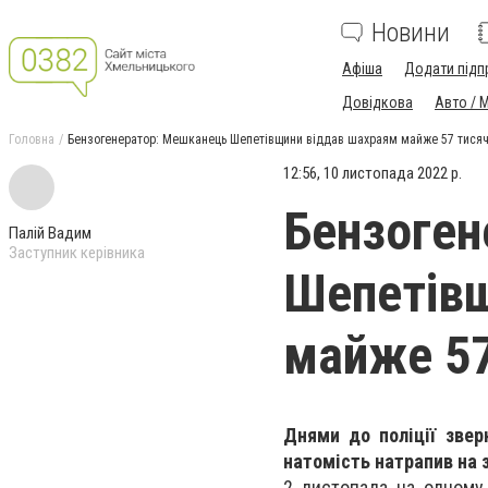
Новини
Афіша
Додати підп
Довідкова
Авто / 
Головна
Бензогенератор: Мешканець Шепетівщини віддав шахраям майже 57 тисяч
12:56, 10 листопада 2022 р.
Бензоген
Палій Вадим
Заступник керівника
Шепетів
майже 57
Днями до поліції звер
натомість натрапив на 
2 листопада на одному 