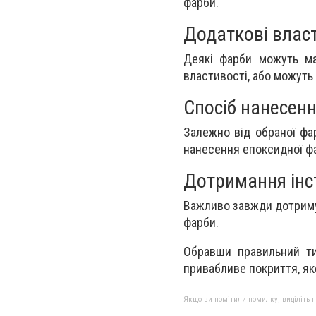
фарби.
Додаткові власт
Деякі фарби можуть мат
властивості, або можуть
Спосіб нанесенн
Залежно від обраної фа
нанесення епоксидної ф
Дотримання інс
Важливо завжди дотриму
фарби.
Обравши правильний ти
привабливе покриття, як
Якщо ви помітили помилку, виділіть нео