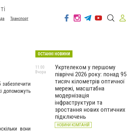
ті
ода
Транспорт
ОСТАННІ НОВИНИ
Укртелеком у першому
11:00
Вчора
півріччі 2026 року: понад 95
тисяч кілометрів оптичної
б забезпечити
мережі, масштабна
кі допоможуть
модернізація
інфраструктури та
зростання нових оптичних
підключень
НОВИНИ КОМПАНІЙ
скільки вони