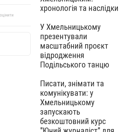
Чорноморського: як реальні
хронологія та наслідки
втрати Росії перетворилися
на дитячу аплікацію
 оцінити
У Хмельницькому
презентували
масштабний проєкт
відродження
Подільського танцю
Писати, знімати та
комунікувати: у
Хмельницькому
запускають
безкоштовний курс
"Юний журналіст" для