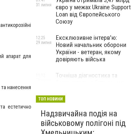
Україна отримала 3,47 млрд
09:41
31 липня
євро у межах Ukraine Support
Loan від Європейського
Союзу
антикорозійні
Ексклюзивне інтерв'ю:
12:25
29 липня
Новий начальник оборони
України - ветеран, якому
ий апарат для
довіряють війська
Точніша діагностика та
11:12
28 липня
безкоштовні обстеження: у
 та нанесення
Хмельницькому
протипухлинному центрі
ТОП НОВИНИ
запрацював новий
та естетично
томограф
Надзвичайна подія на
військовому полігоні під
Паперовий флот замість
23:42
Хмельницьким:
27 липня