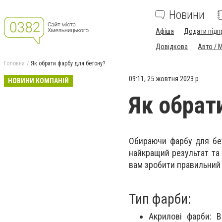
Новини
Афіша
Додати підп
Довідкова
Авто / 
Головна
Як обрати фарбу для бетону?
09:11, 25 жовтня 2023 р.
НОВИНИ КОМПАНІЙ
Як обрат
Обираючи фарбу для бет
найкращий результат та 
вам зробити правильний 
Тип фарби:
Акрилові фарби: 