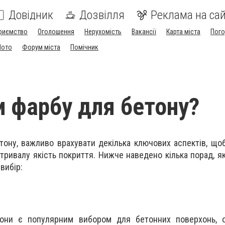
Довідник
Дозвілля
Реклама на сай
риємство
Оголошення
Нерухомість
Вакансії
Карта міста
Пог
Мото
Форум міста
Помічник
и фарбу для бетону?
ону, важливо врахувати декілька ключових аспектів, що
тривалу якість покриття. Нижче наведено кілька порад, я
вибір:
Вони є популярним вибором для бетонних поверхонь, о