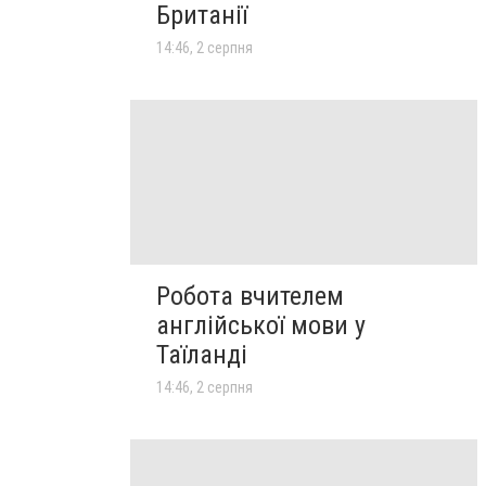
Британії
14:46, 2 серпня
Робота вчителем
англійської мови у
Таїланді
14:46, 2 серпня