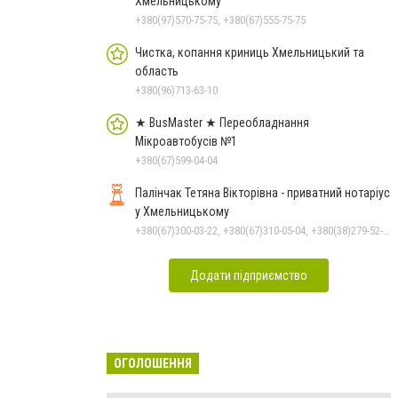
Хмельницькому
+380(97)570-75-75, +380(67)555-75-75
Чистка, копання криниць Хмельницький та
область
+380(96)713-63-10
★ BusMaster ★ Переобладнання
Мікроавтобусів №1
+380(67)599-04-04
Палінчак Тетяна Вікторівна - приватний нотаріус
у Хмельницькому
+380(67)300-03-22, +380(67)310-05-04, +380(38)279-52-33
Додати підприємство
ОГОЛОШЕННЯ