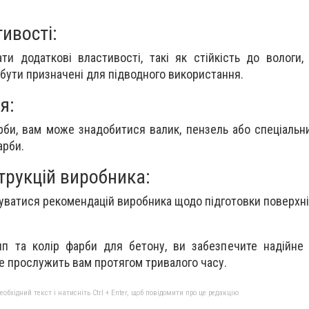
ивості:
и додаткові властивості, такі як стійкість до вологи, 
 бути призначені для підводного використання.
я:
рби, вам може знадобитися валик, пензель або спеціальн
арби.
трукцій виробника:
ватися рекомендацій виробника щодо підготовки поверхні
п та колір фарби для бетону, ви забезпечите надійне 
е прослужить вам протягом тривалого часу.
бхідний текст і натисніть Ctrl + Enter, щоб повідомити про це редакцію