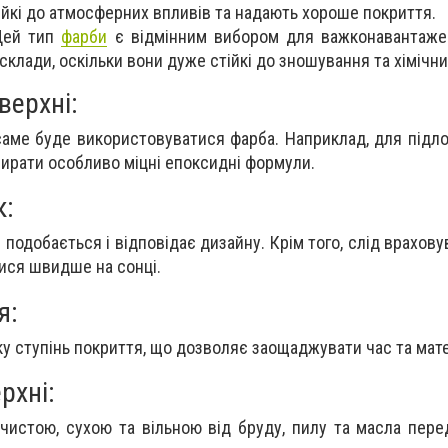
ійкі до атмосферних впливів та надають хороше покриття.
 Цей тип
фарби
є відмінним вибором для важконавантажен
 склади, оскільки вони дуже стійкі до зношування та хімічн
верхні:
аме буде використовуватися фарба. Наприклад, для підлог
ирати особливо міцні епоксидні формули.
к:
 подобається і відповідає дизайну. Крім того, слід врахову
ися швидше на сонці.
я:
у ступінь покриття, що дозволяє заощаджувати час та мате
рхні:
чистою, сухою та вільною від бруду, пилу та масла пер