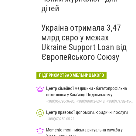
дітей
Україна отримала 3,47
млрд євро у межах
Ukraine Support Loan від
Європейського Союзу
ПІДПРИЄМСТВА ХМЕЛЬНИЦЬКОГО
Центр сімейної медицини - багатопрофільна
поліклініка у Кам’янці-Подільському
+380(96)796-36-85, +380(98)812-63-48, +380(97)782-45-70
Центр правової допомоги, юридичні послуги
+380(67)259-05-22
Memento mori - міська ритуальна служба у