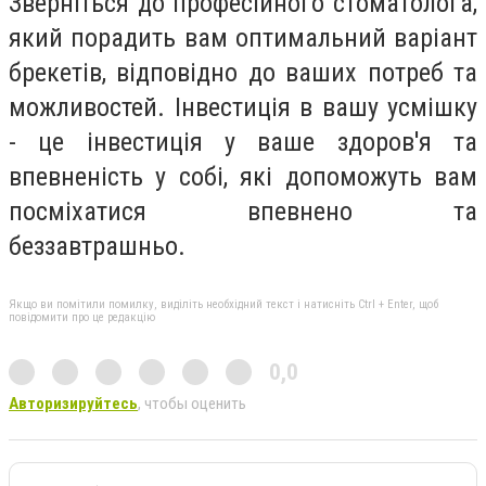
Зверніться до професійного стоматолога,
який порадить вам оптимальний варіант
брекетів, відповідно до ваших потреб та
можливостей. Інвестиція в вашу усмішку
- це інвестиція у ваше здоров'я та
впевненість у собі, які допоможуть вам
посміхатися впевнено та
беззавтрашньо.
Якщо ви помітили помилку, виділіть необхідний текст і натисніть Ctrl + Enter, щоб
повідомити про це редакцію
0,0
Авторизируйтесь
, чтобы оценить