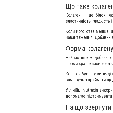
Що таке колаген
Колаген — це білок, як
еластичність, гладкість і
Коли його стає менше, ш
навантаження. Добавки з
Форма колагену
Найчастіше у добавках 
форми краще засвоюються
Колаген буває у вигляді 
вам зручно приймати щод
У лінійці Nutraxin вико
допомагає підтримувати 
На що звернути 