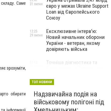
Україна отримала 3,47 млрд
09:41
 складу. Саме
31 липня
євро у межах Ukraine Support
Loan від Європейського
Союзу
Ексклюзивне інтерв'ю:
12:25
29 липня
Новий начальник оборони
України - ветеран, якому
довіряють війська
Точніша діагностика та
11:12
28 липня
безкоштовні обстеження: у
ляє зрозуміти,
Хмельницькому
протипухлинному центрі
ТОП НОВИНИ
запрацював новий
томограф
Надзвичайна подія на
арто обирати
військовому полігоні під
Паперовий флот замість
23:42
Хмельницьким:
 та інформації
27 липня