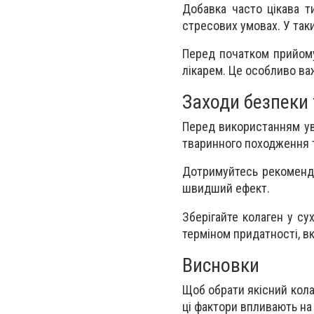
Добавка часто цікава т
стресових умовах. У так
Перед початком прийому 
лікарем. Це особливо ва
Заходи безпеки 
Перед використанням ува
тваринного походження т
Дотримуйтесь рекомендо
швидший ефект.
Зберігайте колаген у су
терміном придатності, вк
Висновки
Щоб обрати якісний кола
ці фактори впливають на 