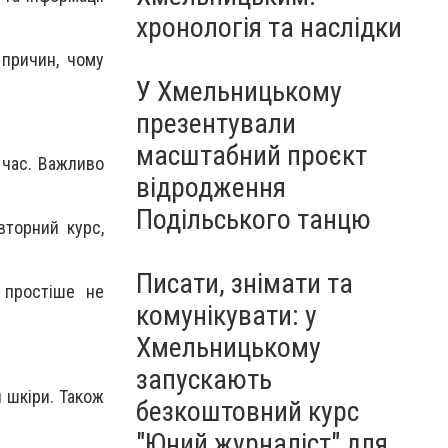
Чорноморського: як реальні
хронологія та наслідки
втрати Росії перетворилися
на дитячу аплікацію
 причин, чому
У Хмельницькому
презентували
масштабний проєкт
 час. Важливо
відродження
Подільського танцю
вторний курс,
Писати, знімати та
 простіше не
комунікувати: у
Хмельницькому
запускають
 шкіри. Також
безкоштовний курс
"Юний журналіст" для