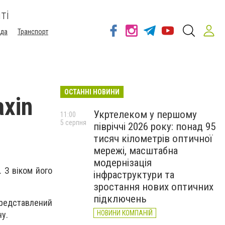
ті
ода
Транспорт
ОСТАННІ НОВИНИ
axin
Укртелеком у першому
11:00
5 серпня
півріччі 2026 року: понад 95
тисяч кілометрів оптичної
мережі, масштабна
модернізація
. З віком його
інфраструктури та
зростання нових оптичних
підключень
представлений
НОВИНИ КОМПАНІЙ
у.