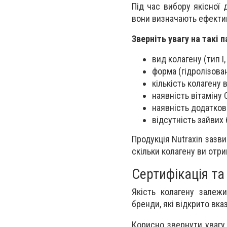
Під час вибору якісної 
вони визначають ефектив
Зверніть увагу на такі 
вид колагену (тип I, 
форма (гідролізова
кількість колагену в
наявність вітаміну 
наявність додатков
відсутність зайвих 
Продукція Nutraxin зазви
скільки колагену ви отр
Сертифікація т
Якість колагену залеж
бренди, які відкрито вк
Корисно звернути увагу 