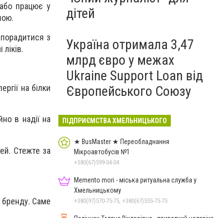
 або працює у
дітей
шою.
 порадитися з
Україна отримала 3,47
 ліків.
млрд євро у межах
Ukraine Support Loan від
ргії на білки
Європейського Союзу
но в надії на
ПІДПРИЄМСТВА ХМЕЛЬНИЦЬКОГО
★ BusMaster ★ Переобладнання
ей. Стежте за
Мікроавтобусів №1
+380(67)599-04-04
Memento mori - міська ритуальна служба у
Хмельницькому
ю бренду. Саме
+380(97)570-75-75, +380(67)555-75-75