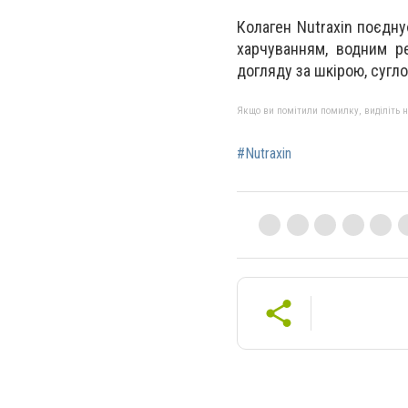
Колаген Nutraxin поєдну
харчуванням, водним р
догляду за шкірою, сугл
Якщо ви помітили помилку, виділіть нео
#Nutraxin