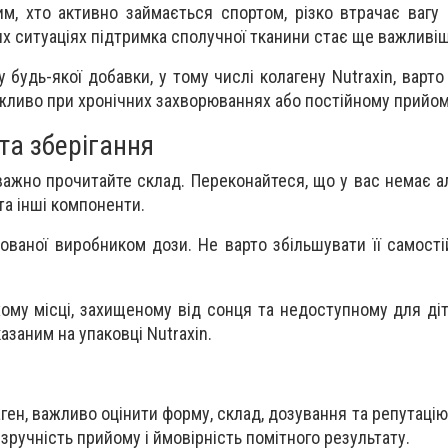
им, хто активно займається спортом, різко втрачає вагу
их ситуаціях підтримка сполучної тканини стає ще важливі
будь-якої добавки, у тому числі колагену Nutraxin, варто
жливо при хронічних захворюваннях або постійному прийомі
та зберігання
жно прочитайте склад. Переконайтеся, що у вас немає але
а інші компоненти.
ваної виробником дози. Не варто збільшувати її самостій
хому місці, захищеному від сонця та недоступному для діт
азаним на упаковці Nutraxin.
ген, важливо оцінити форму, склад, дозування та репутаці
зручність прийому і ймовірність помітного результату.