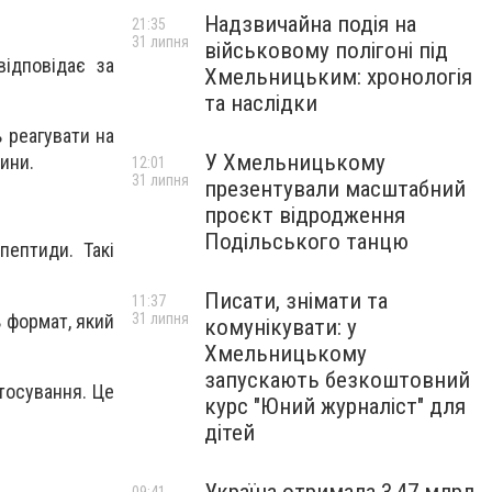
Надзвичайна подія на
21:35
31 липня
військовому полігоні під
відповідає за
Хмельницьким: хронологія
та наслідки
 реагувати на
У Хмельницькому
ини.
12:01
31 липня
презентували масштабний
проєкт відродження
Подільського танцю
пептиди. Такі
Писати, знімати та
11:37
ь формат, який
31 липня
комунікувати: у
Хмельницькому
запускають безкоштовний
тосування. Це
курс "Юний журналіст" для
дітей